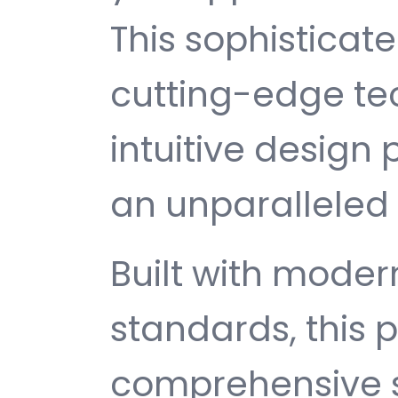
giriş
bahiscasino
bahiscasino
This sophisticat
giriş
romabet
romabet
giriş
norabahis
norabahis
cutting-edge te
giriş
enbet
enbet
giriş
amgbahis
amgbahis
giriş
pokerklas
pokerklas
intuitive design 
giriş
betzula
betzula
giriş
bahiscasino
bahiscasino
an unparalleled 
giriş
avrupabet
avrupabet
giriş
alobet
alobet
giriş
restbet
restbet
Built with mode
giriş
Betbigo
Betbigo
giriş
Kalebet
Kalebet
giriş
Amgbahis
Amgbahis
standards, this p
giriş
Royalbet
Royalbet
giriş
Teosbet
Teosbet
comprehensive s
giriş
Jokerbet
Jokerbet
giriş
Vegabet
Vegabet