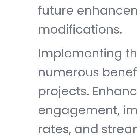
giriş
alobet
alobet
future enhance
giriş
avrupabet
avrupabet
giriş
restbet
giriş
Betbigo
Betbigo
modifications.
giriş
Kalebet
Kalebet
giriş
Teosbet
Teosbet
giriş
Amgbahis
Amgbahis
Implementing thi
giriş
Royalbet
Royalbet
giriş
Jokerbet
Jokerbet
numerous benefi
giriş
Vegabet
Vegabet
giriş
Betzula
Betzula
giriş
Editörbet
Editörbet
projects. Enhan
giriş
romabet
giriş
norabahis
engagement, im
giriş
enbet
enbet
giriş
bahiscasino
bahiscasino
giriş
pokerklas
pokerklas
rates, and strea
giriş
betzula
betzula