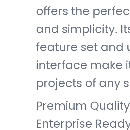
giriş
Atlasbet
Atlasbet
offers the perfe
giriş
Atlasbet
Atlasbet
giriş
romabet
romabet
giriş
norabahis
norabahis
and simplicity. 
giriş
enbet
enbet
giriş
amgbahis
amgbahis
feature set and 
giriş
pokerklas
pokerklas
giriş
betzula
betzula
giriş
bahiscasino
bahiscasino
interface make i
giriş
avrupabet
avrupabet
giriş
alobet
alobet
projects of any s
giriş
restbet
restbet
giriş
Kalebet
Kalebet
giriş
Betbigo
Betbigo
Premium Quality,
giriş
Teosbet
Teosbet
giriş
Amgbahis
Amgbahis
giriş
Royalbet
Royalbet
Enterprise Ready
giriş
Jokerbet
Jokerbet