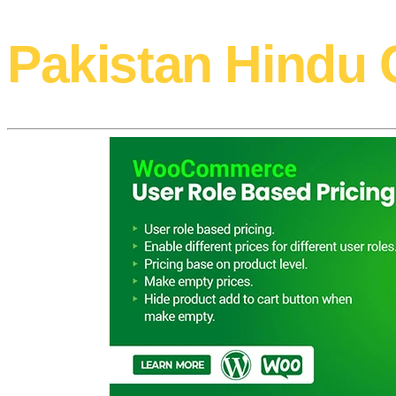
giriş
norabahis
norabahis
norabahis
giriş
Ultrabet
Ultrabet
Pakistan Hindu 
giriş
Sonbahis
Sonbahis
giriş
Enjoybet
Enjoybet
giriş
Norabahis
Norabahis
giriş
Amgbahis
Amgbahis
giriş
Pokerklas
Pokerklas
giriş
Masterbetting
Masterbetting
giriş
Betgar
Betgar
giriş
Romabet
Romabet
giriş
Marsbahis
Marsbahis
giriş
Atmbahis
Atmbahis
giriş
Meritking
Meritking
giriş
betnis
giriş
efesbet
efesbet
giriş
marsbahis
giriş
holiganbet
holiganbet
giriş
maksibet
maksibet