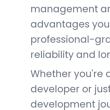
giriş
amgbahis
amgbahis
management are 
giriş
alobet
giriş
restbet
restbet
giriş
norabahis
advantages you 
giriş
Kalebet
Kalebet
giriş
Netbahis
Netbahis
professional-gr
giriş
Teosbet
Teosbet
giriş
grandbetting
grandbetting
giriş
Amgbahis
Amgbahis
reliability and 
giriş
Romabet
Romabet
giriş
Teosbet
Teosbet
giriş
Betplay
Betplay
Whether you're 
giriş
Enjoybet
Enjoybet
giriş
Editorbet
Editorbet
developer or jus
giriş
Vegabet
Vegabet
giriş
Sonbahis
Sonbahis
giriş
aresbet
aresbet
aresbet
development jour
giriş
aresbet