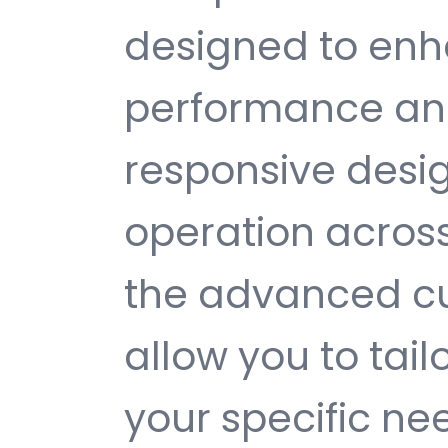
giriş
Betzula
Betzula
designed to enh
giriş
meybet
meybet
giriş
Atlasbet
Atlasbet
performance and
giriş
betnis
giriş
jokerbet
giriş
millibahis
responsive desi
giriş
jasminbet
giriş
pulibet
operation across
giriş
pulibet
giriş
holiganbet
giriş
pusulabet
the advanced cu
giriş
cratosroyalbet
giriş
dedebet
allow you to tail
giriş
betplay
betplay
giriş
Festwin
giriş
jasminbet
your specific ne
giriş
biabet
giriş
Grandpashabet