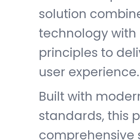
giriş
bahiscasino
bahiscasino
solution combin
giriş
romabet
romabet
giriş
norabahis
norabahis
technology with 
giriş
enbet
enbet
giriş
amgbahis
amgbahis
giriş
pokerklas
pokerklas
principles to del
giriş
betzula
betzula
giriş
bahiscasino
bahiscasino
user experience.
giriş
avrupabet
avrupabet
giriş
alobet
alobet
giriş
restbet
restbet
Built with mode
giriş
Betbigo
Betbigo
giriş
Kalebet
Kalebet
giriş
Amgbahis
Amgbahis
standards, this p
giriş
Royalbet
Royalbet
giriş
Teosbet
Teosbet
comprehensive s
giriş
Jokerbet
Jokerbet
giriş
Vegabet
Vegabet