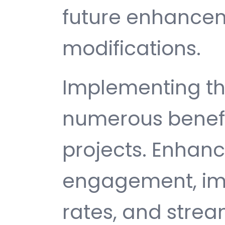
giriş
alobet
alobet
future enhance
giriş
avrupabet
avrupabet
giriş
restbet
giriş
Betbigo
Betbigo
modifications.
giriş
Kalebet
Kalebet
giriş
Teosbet
Teosbet
giriş
Amgbahis
Amgbahis
Implementing thi
giriş
Royalbet
Royalbet
giriş
Jokerbet
Jokerbet
numerous benefi
giriş
Vegabet
Vegabet
giriş
Betzula
Betzula
giriş
Editörbet
Editörbet
projects. Enhan
giriş
romabet
giriş
norabahis
engagement, im
giriş
enbet
enbet
giriş
bahiscasino
bahiscasino
giriş
pokerklas
pokerklas
rates, and strea
giriş
betzula
betzula