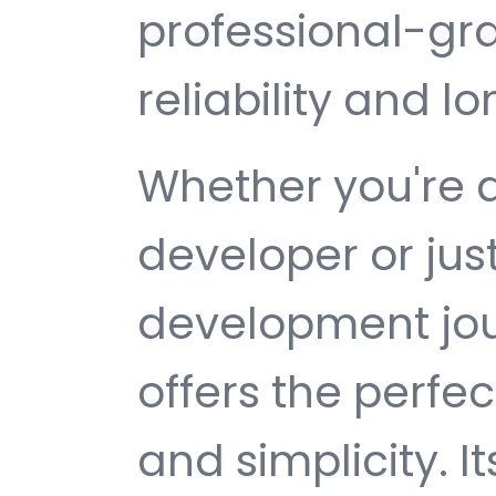
giriş
amgbahis
amgbahis
professional-gr
giriş
alobet
giriş
restbet
restbet
reliability and 
giriş
norabahis
giriş
Kalebet
Kalebet
giriş
Netbahis
Netbahis
Whether you're 
giriş
Teosbet
Teosbet
giriş
grandbetting
grandbetting
giriş
Amgbahis
Amgbahis
developer or jus
giriş
Romabet
Romabet
giriş
Teosbet
Teosbet
development jour
giriş
Betplay
Betplay
giriş
Enjoybet
Enjoybet
giriş
Editorbet
Editorbet
offers the perfe
giriş
Vegabet
Vegabet
giriş
Sonbahis
Sonbahis
and simplicity. 
giriş
aresbet
aresbet
aresbet
giriş
aresbet