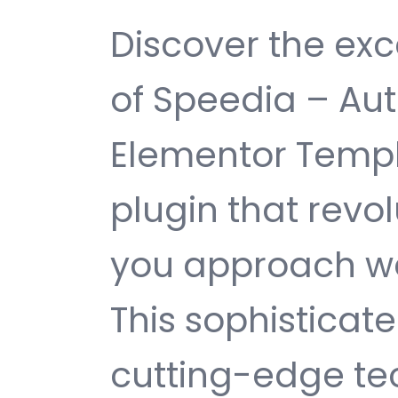
giriş
Amgbahis
Amgbahis
Discover the exc
giriş
Romabet
Romabet
giriş
Grandpashabet
Grandpashabet
giriş
Marsbahis
Marsbahis
of Speedia – Aut
giriş
pulibet
giriş
pulibet
Elementor Templ
giriş
pusulabet
giriş
pusulabet
giriş
Cratosroyalbet
plugin that revo
giriş
Cratosroyalbet
giriş
Grandpashabet
Grandpashabet
you approach w
giriş
Grandpashabet
giriş
biabet
giriş
betplay
This sophisticat
giriş
jasminbet
giriş
dedebet
cutting-edge te
giriş
https://kaystudio.net
https://kaystudio.net
giriş
holiganbet
holiganbet