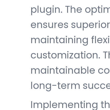
giriş
Betzula
Betzula
plugin. The opti
giriş
meybet
meybet
giriş
Atlasbet
Atlasbet
ensures superio
giriş
betnis
giriş
jokerbet
maintaining flexib
giriş
millibahis
giriş
jasminbet
giriş
pulibet
customization. T
giriş
pulibet
giriş
holiganbet
maintainable c
giriş
pusulabet
giriş
cratosroyalbet
giriş
dedebet
long-term succe
giriş
betplay
betplay
giriş
Festwin
giriş
jasminbet
Implementing thi
giriş
biabet
giriş
Grandpashabet