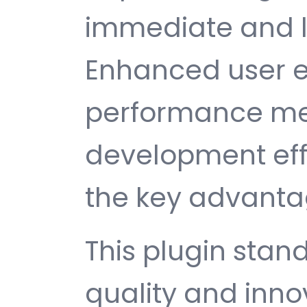
giriş
Betbigo
Betbigo
immediate and l
giriş
Kalebet
Kalebet
giriş
Teosbet
Teosbet
Enhanced user e
giriş
Amgbahis
Amgbahis
giriş
Royalbet
Royalbet
performance met
giriş
Jokerbet
Jokerbet
giriş
Zulabet
Zulabet
giriş
Matbet
Matbet
development ef
giriş
Pusulabet
Pusulabet
giriş
Meybet
Meybet
the key advantag
giriş
romabet
romabet
giriş
norabahis
norabahis
giriş
enbet
enbet
giriş
bahiscasino
bahiscasino
This plugin stan
giriş
pokerklas
giriş
betzula
betzula
quality and inno
giriş
amgbahis