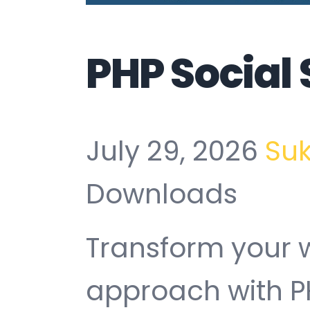
giriş
alobet
alobet
giriş
hiltonbet
hiltonbet
giriş
imajbet
imajbet
PHP Social
giriş
kulisbet
kulisbet
giriş
jokerbet
giriş
pulibet
giriş
pulibet
giriş
pusulabet
July 29, 2026
Su
giriş
pusulabet
giriş
Cratosroyalbet
Downloads
giriş
Cratosroyalbet
giriş
Grandpashabet
giriş
Grandpashabet
giriş
biabet
Transform your
giriş
betplay
giriş
jasminbet
approach with P
giriş
Festwin
Festwin
giriş
Restbet
Restbet