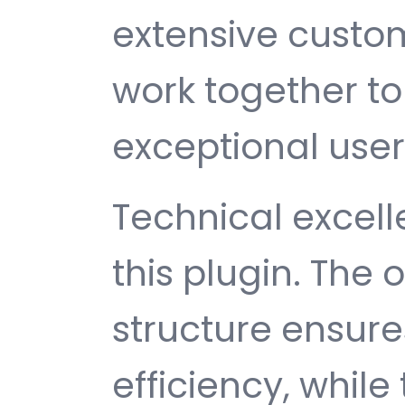
giriş
Betzula
Betzula
extensive custom
giriş
meybet
meybet
giriş
Atlasbet
Atlasbet
work together to
giriş
betnis
giriş
jokerbet
exceptional user
giriş
millibahis
giriş
jasminbet
giriş
pulibet
giriş
pulibet
Technical excelle
giriş
holiganbet
giriş
pusulabet
this plugin. The
giriş
cratosroyalbet
giriş
dedebet
giriş
betplay
betplay
structure ensu
giriş
Festwin
giriş
jasminbet
efficiency, while
giriş
biabet
giriş
Grandpashabet