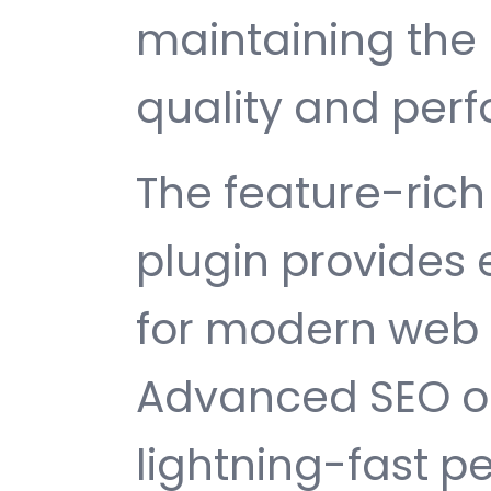
giriş
bahiscasino
bahiscasino
maintaining the 
giriş
romabet
romabet
giriş
norabahis
norabahis
quality and per
giriş
enbet
enbet
giriş
amgbahis
amgbahis
giriş
pokerklas
pokerklas
The feature-rich 
giriş
betzula
betzula
giriş
bahiscasino
bahiscasino
giriş
avrupabet
avrupabet
plugin provides
giriş
alobet
alobet
giriş
restbet
restbet
for modern web
giriş
Betbigo
Betbigo
giriş
Kalebet
Kalebet
giriş
Amgbahis
Amgbahis
Advanced SEO op
giriş
Royalbet
Royalbet
giriş
Teosbet
Teosbet
lightning-fast 
giriş
Jokerbet
Jokerbet
giriş
Vegabet
Vegabet