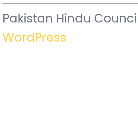
giriş
betzula
giriş
bahiscasino
Pakistan Hindu Counci
giriş
avrupabet
avrupabet
giriş
alobet
alobet
WordPress
giriş
restbet
restbet
giriş
http://mikefreemanministries.com/
giriş
https://tr.romabet-
sanal-
WordPress Hub
Businext – Corporate Business Elementor Template Kit
Bustic – Tech & Software Company Elementor Template kit
Busy Modern Corporate & Business Portfolio Elementor Template Kit
Button Generator Pro: The Ultima
orjinal1.vip/
https://plan-
reprise-
activite.com/
https://plan-
reprise-
activite.com/
giriş
https://tr.betplay-
sanal-
orjinal.vip/
https://dentalcaremichalin.pl/
giriş
https://tr.editorbet-
sanal-