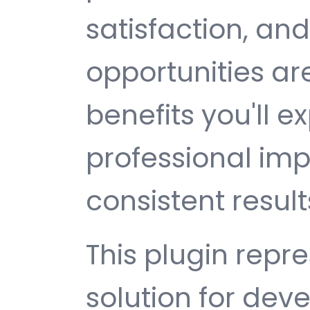
giriş
alobet
alobet
giriş
avrupabet
avrupabet
satisfaction, an
giriş
restbet
giriş
Betbigo
Betbigo
opportunities a
giriş
Kalebet
Kalebet
giriş
Teosbet
Teosbet
benefits you'll e
giriş
Amgbahis
Amgbahis
giriş
Royalbet
Royalbet
giriş
Jokerbet
Jokerbet
professional im
giriş
Vegabet
Vegabet
giriş
Betzula
Betzula
consistent result
giriş
Editörbet
Editörbet
giriş
romabet
giriş
norabahis
giriş
enbet
enbet
This plugin repr
giriş
bahiscasino
bahiscasino
giriş
pokerklas
pokerklas
solution for de
giriş
betzula
betzula