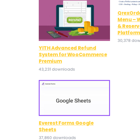
giriş
Vegabet
Vegabet
giriş
Betzula
Betzula
QrexOrde
giriş
Meybet
Meybet
Menu – 
giriş
Kalebet
Kalebet
& Reserv
Platfor
giriş
Betbigo
Betbigo
giriş
Teosbet
Teosbet
30,378 do
YITH Advanced Refund
giriş
Vegabet
System for WooCommerce
Vegabet
Premium
giriş
Restbet
43,231 downloads
Restbet
giriş
Betplay
Betplay
giriş
Efesbet
Efesbet
giriş
Enjoybet
giriş
romabet
romabet
giriş
norabahis
norabahis
giriş
enbet
enbet
Everest Forms Google
giriş
pulibet
Sheets
giriş
pokerklas
pokerklas
37,860 downloads