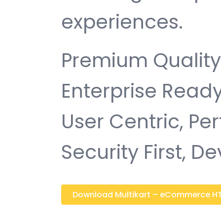
giriş
amgbahis
amgbahis
giriş
alobet
experiences.
giriş
restbet
restbet
giriş
norabahis
giriş
Kalebet
Kalebet
Premium Quality,
giriş
Netbahis
Netbahis
giriş
Teosbet
Teosbet
Enterprise Ready
giriş
grandbetting
grandbetting
giriş
Amgbahis
Amgbahis
giriş
Romabet
Romabet
User Centric, P
giriş
Teosbet
Teosbet
giriş
Betplay
Betplay
Security First, D
giriş
Enjoybet
Enjoybet
giriş
Editorbet
Editorbet
giriş
Vegabet
Vegabet
giriş
Sonbahis
Sonbahis
Download Multikart – eCommerce HTM
giriş
aresbet
aresbet
aresbet
giriş
aresbet