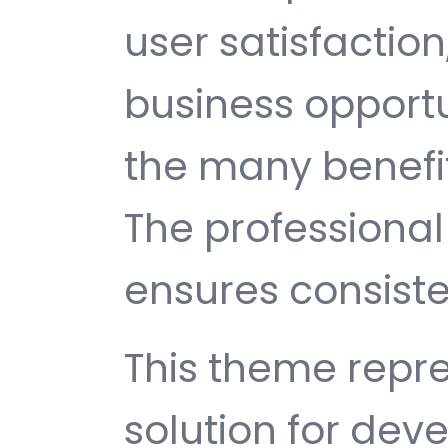
giriş
alobet
alobet
giriş
avrupabet
avrupabet
user satisfactio
giriş
restbet
giriş
Betbigo
Betbigo
business opport
giriş
Kalebet
Kalebet
giriş
Teosbet
Teosbet
the many benefit
giriş
Amgbahis
Amgbahis
giriş
Royalbet
Royalbet
giriş
Jokerbet
Jokerbet
The professiona
giriş
Vegabet
Vegabet
giriş
Betzula
Betzula
ensures consisten
giriş
Editörbet
Editörbet
giriş
romabet
giriş
norabahis
giriş
enbet
enbet
This theme repre
giriş
bahiscasino
bahiscasino
giriş
pokerklas
pokerklas
solution for de
giriş
betzula
betzula