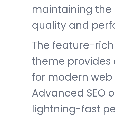
giriş
bahiscasino
bahiscasino
maintaining the 
giriş
romabet
romabet
giriş
norabahis
norabahis
quality and per
giriş
enbet
enbet
giriş
amgbahis
amgbahis
giriş
pokerklas
pokerklas
The feature-rich 
giriş
betzula
betzula
giriş
bahiscasino
bahiscasino
giriş
avrupabet
avrupabet
theme provides 
giriş
alobet
alobet
giriş
restbet
restbet
for modern web
giriş
Betbigo
Betbigo
giriş
Kalebet
Kalebet
giriş
Amgbahis
Amgbahis
Advanced SEO op
giriş
Royalbet
Royalbet
giriş
Teosbet
Teosbet
lightning-fast 
giriş
Jokerbet
Jokerbet
giriş
Vegabet
Vegabet