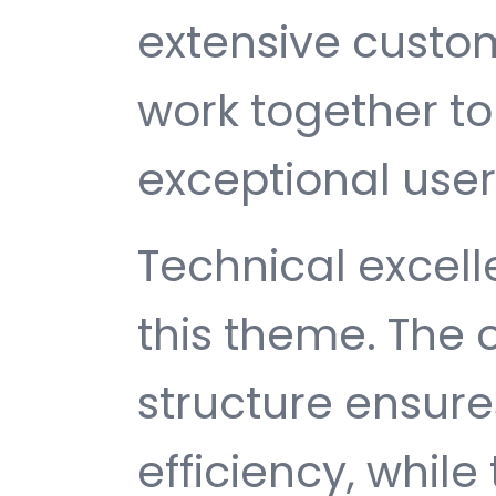
giriş
Betzula
Betzula
extensive custom
giriş
meybet
meybet
giriş
Atlasbet
Atlasbet
work together to
giriş
betnis
giriş
jokerbet
exceptional user
giriş
millibahis
giriş
jasminbet
giriş
pulibet
giriş
pulibet
Technical excelle
giriş
holiganbet
giriş
pusulabet
this theme. The
giriş
cratosroyalbet
giriş
dedebet
giriş
betplay
betplay
structure ensu
giriş
Festwin
giriş
jasminbet
efficiency, while
giriş
biabet
giriş
Grandpashabet