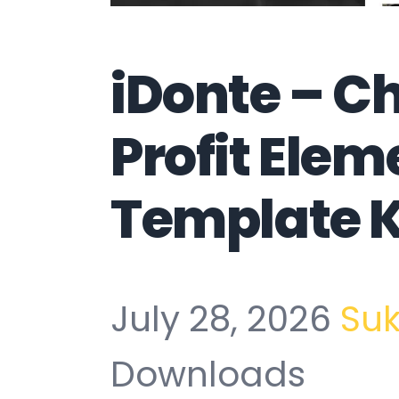
giriş
alobet
alobet
giriş
hiltonbet
hiltonbet
giriş
imajbet
imajbet
iDonte – C
giriş
kulisbet
kulisbet
giriş
jokerbet
giriş
pulibet
Profit Elem
giriş
pulibet
giriş
pusulabet
giriş
pusulabet
Template K
giriş
Cratosroyalbet
giriş
Cratosroyalbet
giriş
Grandpashabet
giriş
Grandpashabet
giriş
biabet
July 28, 2026
Su
giriş
betplay
giriş
jasminbet
Downloads
giriş
Festwin
Festwin
giriş
Restbet
Restbet