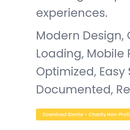
giriş
amgbahis
amgbahis
giriş
alobet
experiences.
giriş
restbet
restbet
giriş
norabahis
giriş
Kalebet
Kalebet
Modern Design, 
giriş
Netbahis
Netbahis
giriş
Teosbet
Teosbet
Loading, Mobile
giriş
grandbetting
grandbetting
giriş
Amgbahis
Amgbahis
giriş
Romabet
Romabet
Optimized, Easy 
giriş
Teosbet
Teosbet
giriş
Betplay
Betplay
Documented, Re
giriş
Enjoybet
Enjoybet
giriş
Editorbet
Editorbet
giriş
Vegabet
Vegabet
giriş
Sonbahis
Sonbahis
Download iDonte – Charity Non-Profit .
giriş
aresbet
aresbet
aresbet
giriş
aresbet