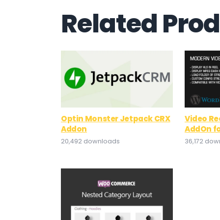
giriş
Atlasbet
Atlasbet
Related Pro
giriş
Atlasbet
Atlasbet
giriş
romabet
romabet
giriş
norabahis
norabahis
giriş
enbet
enbet
giriş
amgbahis
amgbahis
giriş
pokerklas
pokerklas
giriş
betzula
betzula
giriş
bahiscasino
bahiscasino
giriş
avrupabet
avrupabet
Optin Monster Jetpack CRX
Video Re
giriş
alobet
alobet
Addon
AddOn fo
giriş
restbet
restbet
20,492 downloads
36,172 dow
giriş
Kalebet
Kalebet
giriş
Betbigo
Betbigo
giriş
Teosbet
Teosbet
giriş
Amgbahis
Amgbahis
giriş
Royalbet
Royalbet
giriş
Jokerbet
Jokerbet