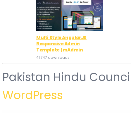
giriş
Vegabet
Vegabet
giriş
Betzula
Betzula
giriş
Meybet
Meybet
giriş
Kalebet
Kalebet
giriş
Betbigo
Betbigo
Multi Style AngularJS
giriş
Teosbet
Teosbet
Responsive Admin
giriş
Vegabet
Template | mAdmin
Vegabet
41,747 downloads
giriş
Restbet
Restbet
Pakistan Hindu Counci
giriş
Betplay
Betplay
giriş
Efesbet
Efesbet
giriş
Enjoybet
WordPress
giriş
romabet
romabet
giriş
norabahis
norabahis
giriş
enbet
enbet
WordPress Hub
Medicalkit – Health & Clinical Care Elementor Template Kit
MediCare – Hospital & Health Service Elementor Template Kit
Medicare Responsive WordPress RTL Theme
Medicate – Health & Medical Elementor Template Kit
Medi
giriş
pulibet
giriş
pokerklas
pokerklas