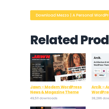
giriş
Atlasbet
Atlasbet
giriş
Atlasbet
Atlasbet
giriş
romabet
romabet
Download Mezzo | A Personal WordPres
giriş
norabahis
norabahis
giriş
enbet
enbet
giriş
amgbahis
amgbahis
Related Pro
giriş
pokerklas
pokerklas
giriş
betzula
betzula
giriş
bahiscasino
bahiscasino
giriş
avrupabet
avrupabet
giriş
alobet
alobet
giriş
restbet
restbet
giriş
Kalebet
Kalebet
giriş
Betbigo
Betbigo
giriş
Teosbet
Teosbet
Jawn – Modern WordPress
Arcik – 
News & Magazine Theme
WordPre
giriş
Amgbahis
Amgbahis
giriş
Royalbet
Royalbet
49,511 downloads
38,286 do
giriş
Jokerbet
Jokerbet