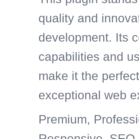
giriş
alobet
alobet
giriş
avrupabet
avrupabet
quality and innova
giriş
restbet
giriş
Betbigo
Betbigo
giriş
Kalebet
Kalebet
development. Its 
giriş
Teosbet
Teosbet
giriş
Amgbahis
Amgbahis
capabilities and u
giriş
Royalbet
Royalbet
giriş
Jokerbet
Jokerbet
giriş
Vegabet
Vegabet
make it the perfect
giriş
Betzula
Betzula
giriş
Editörbet
Editörbet
exceptional web e
giriş
romabet
giriş
norabahis
giriş
enbet
enbet
Premium, Professi
giriş
bahiscasino
bahiscasino
giriş
pokerklas
pokerklas
giriş
betzula
betzula
Responsive, SEO, 