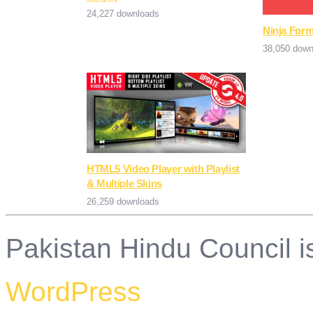
giriş
Atlasbet
Atlasbet
24,227 downloads
giriş
Atlasbet
Atlasbet
Ninja For
giriş
romabet
romabet
38,050 down
giriş
norabahis
norabahis
giriş
enbet
enbet
giriş
amgbahis
amgbahis
giriş
pokerklas
pokerklas
giriş
betzula
betzula
giriş
bahiscasino
bahiscasino
giriş
avrupabet
avrupabet
HTML5 Video Player with Playlist
giriş
alobet
alobet
& Multiple Skins
giriş
restbet
restbet
26,259 downloads
giriş
Kalebet
Kalebet
giriş
Betbigo
Betbigo
Pakistan Hindu Council i
giriş
Teosbet
Teosbet
giriş
Amgbahis
Amgbahis
giriş
Royalbet
Royalbet
WordPress
giriş
Jokerbet
Jokerbet