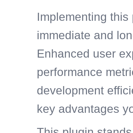
giriş
Betbigo
Betbigo
Implementing this 
giriş
Kalebet
Kalebet
giriş
Teosbet
Teosbet
giriş
Amgbahis
Amgbahis
immediate and lon
giriş
Royalbet
Royalbet
giriş
Jokerbet
Jokerbet
Enhanced user ex
giriş
Zulabet
Zulabet
giriş
Matbet
Matbet
giriş
Pusulabet
Pusulabet
performance metri
giriş
Meybet
Meybet
giriş
romabet
romabet
development effic
giriş
norabahis
norabahis
giriş
enbet
enbet
giriş
bahiscasino
bahiscasino
key advantages you
giriş
pokerklas
giriş
betzula
betzula
giriş
amgbahis
This plugin stands