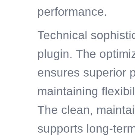
giriş
Betzula
Betzula
performance.
giriş
meybet
meybet
giriş
Atlasbet
Atlasbet
giriş
betnis
Technical sophistic
giriş
jokerbet
giriş
millibahis
plugin. The optimi
giriş
jasminbet
giriş
pulibet
giriş
pulibet
ensures superior 
giriş
holiganbet
giriş
pusulabet
maintaining flexibi
giriş
cratosroyalbet
giriş
dedebet
giriş
betplay
betplay
The clean, mainta
giriş
Festwin
giriş
jasminbet
supports long-ter
giriş
biabet
giriş
Grandpashabet