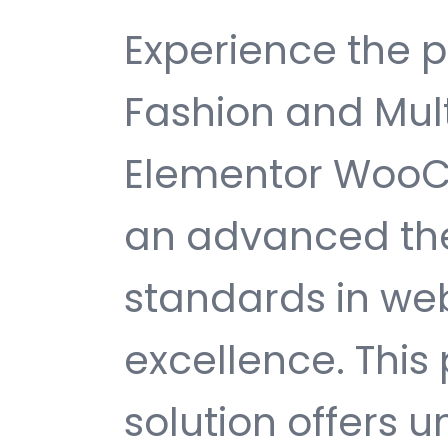
giriş
Amgbahis
Amgbahis
Experience the 
giriş
Romabet
Romabet
giriş
Grandpashabet
Grandpashabet
giriş
Marsbahis
Marsbahis
Fashion and Mul
giriş
pulibet
giriş
pulibet
Elementor Woo
giriş
pusulabet
giriş
pusulabet
giriş
Cratosroyalbet
an advanced th
giriş
Cratosroyalbet
giriş
Grandpashabet
Grandpashabet
standards in w
giriş
Grandpashabet
giriş
biabet
giriş
betplay
excellence. This
giriş
jasminbet
giriş
dedebet
solution offers
giriş
https://kaystudio.net
https://kaystudio.net
giriş
holiganbet
holiganbet