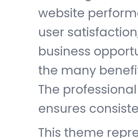
giriş
alobet
alobet
giriş
avrupabet
avrupabet
website perfor
giriş
restbet
giriş
Betbigo
Betbigo
user satisfactio
giriş
Kalebet
Kalebet
giriş
Teosbet
Teosbet
business opport
giriş
Amgbahis
Amgbahis
giriş
Royalbet
Royalbet
giriş
Jokerbet
Jokerbet
the many benefit
giriş
Vegabet
Vegabet
giriş
Betzula
Betzula
The professiona
giriş
Editörbet
Editörbet
giriş
romabet
giriş
norabahis
ensures consisten
giriş
enbet
enbet
giriş
bahiscasino
bahiscasino
giriş
pokerklas
pokerklas
This theme repre
giriş
betzula
betzula