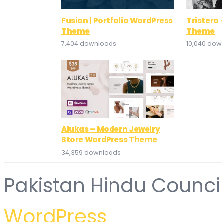
giriş
Vegabet
Vegabet
giriş
Betzula
Betzula
Fusion | Portfolio WordPress
Tristero
giriş
Meybet
Meybet
Theme
Theme
giriş
Kalebet
Kalebet
7,404 downloads
10,040 do
giriş
Betbigo
Betbigo
giriş
Teosbet
Teosbet
giriş
Vegabet
Vegabet
giriş
Restbet
Restbet
giriş
Betplay
Betplay
Alukas – Modern Jewelry
giriş
Efesbet
Efesbet
Store WordPress Theme
giriş
Enjoybet
34,359 downloads
giriş
romabet
romabet
giriş
norabahis
norabahis
Pakistan Hindu Counci
giriş
enbet
enbet
giriş
pulibet
WordPress
giriş
pokerklas
pokerklas