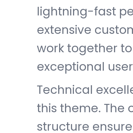
giriş
Betzula
Betzula
lightning-fast 
giriş
meybet
meybet
giriş
Atlasbet
Atlasbet
extensive custom
giriş
betnis
giriş
jokerbet
work together to
giriş
millibahis
giriş
jasminbet
giriş
pulibet
exceptional user
giriş
pulibet
giriş
holiganbet
giriş
pusulabet
Technical excelle
giriş
cratosroyalbet
giriş
dedebet
giriş
betplay
betplay
this theme. The
giriş
Festwin
giriş
jasminbet
structure ensu
giriş
biabet
giriş
Grandpashabet