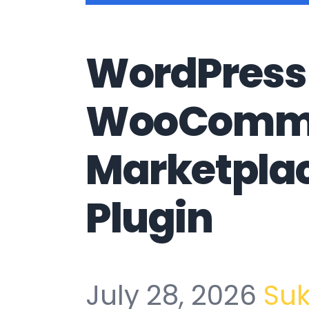
giriş
alobet
alobet
giriş
hiltonbet
hiltonbet
giriş
imajbet
imajbet
WordPress
giriş
kulisbet
kulisbet
giriş
jokerbet
giriş
pulibet
WooComm
giriş
pulibet
giriş
pusulabet
giriş
pusulabet
Marketplac
giriş
Cratosroyalbet
giriş
Cratosroyalbet
Plugin
giriş
Grandpashabet
giriş
Grandpashabet
giriş
biabet
giriş
betplay
giriş
jasminbet
July 28, 2026
Su
giriş
Festwin
Festwin
giriş
Restbet
Restbet