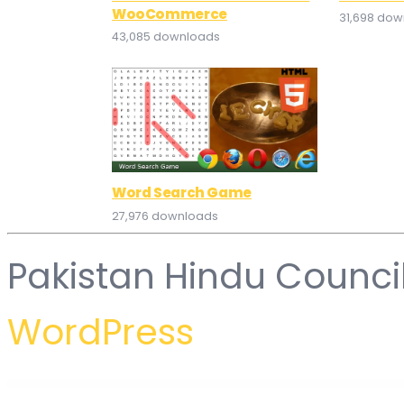
giriş
betzula
WooCommerce
31,698 do
giriş
bahiscasino
43,085 downloads
giriş
avrupabet
avrupabet
giriş
alobet
alobet
giriş
restbet
restbet
giriş
http://mikefreemanministries.com/
giriş
https://tr.romabet-
sanal-
orjinal1.vip/
https://plan-
Word Search Game
reprise-
27,976 downloads
activite.com/
https://plan-
reprise-
Pakistan Hindu Counci
activite.com/
giriş
https://tr.betplay-
WordPress
sanal-
orjinal.vip/
https://dentalcaremichalin.pl/
giriş
https://tr.editorbet-
sanal-
WordPress Hub
Automaton – Artificial Intelligence & Technology Services El…or Template Kit
Automobi – Auto Parts Store & Accessories Elementor Template Kit
Automota – Car Repair Services Template Kit
Autopilot SEO for WooCommer