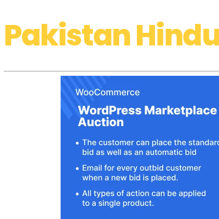
giriş
norabahis
norabahis
norabahis
giriş
Ultrabet
Ultrabet
Pakistan Hindu
giriş
Sonbahis
Sonbahis
giriş
Enjoybet
Enjoybet
giriş
Norabahis
Norabahis
giriş
Amgbahis
Amgbahis
giriş
Pokerklas
Pokerklas
giriş
Masterbetting
Masterbetting
giriş
Betgar
Betgar
giriş
Romabet
Romabet
giriş
Marsbahis
Marsbahis
giriş
Atmbahis
Atmbahis
giriş
Meritking
Meritking
giriş
betnis
giriş
efesbet
efesbet
giriş
marsbahis
giriş
holiganbet
holiganbet
giriş
maksibet
maksibet