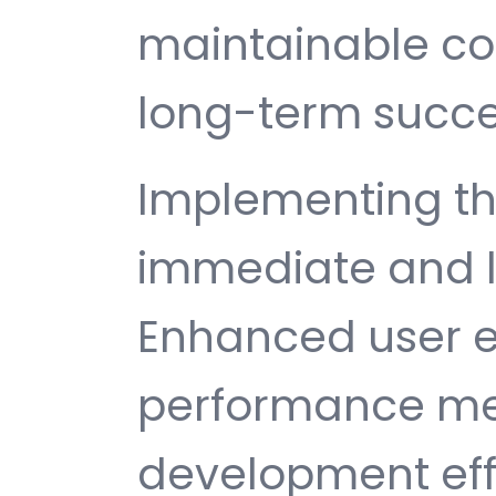
giriş
Norabahis
Editörbet
Editörbet
maintainable c
giriş
Editörbet
Editörbet
Editörbet
giriş
Editörbet
Atlasbet
Atlasbet
long-term succe
giriş
Atlasbet
Atlasbet
Atlasbet
giriş
Atlasbet
Amgbahis
Amgbahis
giriş
Amgbahis
Amgbahis
Amgbahis
Implementing th
giriş
Amgbahis
Xslot
Xslot
giriş
Xslot
Xslot
Xslot
giriş
Xslot
Teosbet
Teosbet
immediate and l
giriş
Teosbet
kingroyal
kingroyal
giriş
kingroyal
kingroyal
kingroyal
Enhanced user e
giriş
kingroyal
meritking
meritking
giriş
marsbahis
marsbahis
giriş
marsbahis
marsbahis
marsbahis
performance met
giriş
marsbahis
matbet
matbet
giriş
matbet
mavibet
mavibet
development ef
giriş
mavibet
interbahis
interbahis