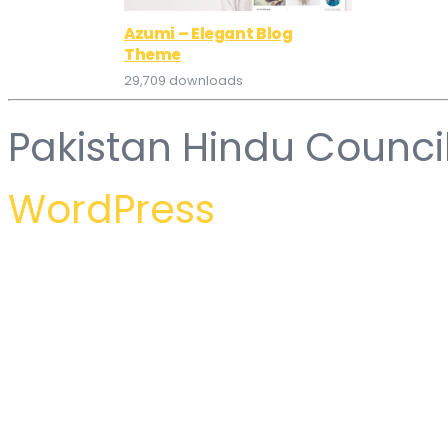
Azumi – Elegant Blog
Theme
29,709 downloads
Pakistan Hindu Counci
WordPress
WordPress Hub
Hecxa – Creative Design Agency Elementor Template Kit
Hedmark | Clean & Minimal Responsive WordPress Blog Theme
Heisberg – Craft Beer & Brewery Elementor Template Kit
Hekel – Cyber Security Elementor T