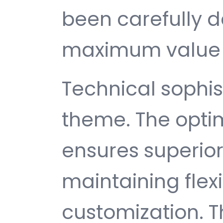
giriş
Enjoybet
Efesbet
Efesbet
been carefully d
giriş
Efesbet
Efesbet
Efesbet
giriş
Efesbet
Betbigo
Betbigo
maximum value 
giriş
Betbigo
Betbigo
Betbigo
giriş
Betbigo
Dedebet
Dedebet
giriş
Dedebet
Dedebet
Dedebet
Technical sophist
giriş
Dedebet
İnterbahis
İnterbahis
giriş
İnterbahis
Netbahis
Netbahis
giriş
Netbahis
Jokerbet
Jokerbet
theme. The opti
giriş
Jokerbet
Roketbet
Roketbet
giriş
Roketbet
Aresbet
Aresbet
ensures superio
giriş
Aresbet
Roketbet
Roketbet
giriş
Roketbet
Alobet
Alobet
giriş
Alobet
Alobet
Alobet
maintaining flexib
giriş
Alobet
Betzula
Betzula
giriş
Betzula
Betzula
Betzula
customization. T
giriş
Betzula
Norabahis
Norabahis
giriş
Norabahis
Norabahis
Norabahis