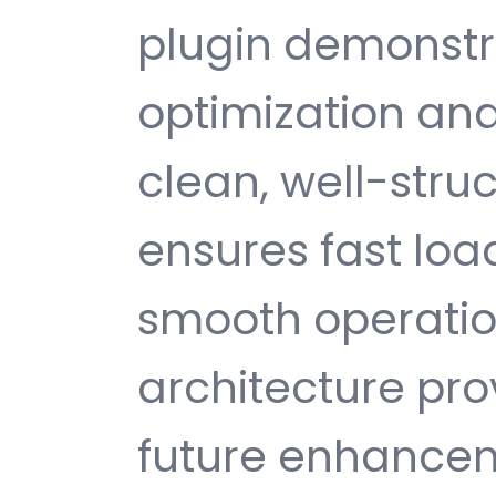
giriş
Betbigo
Betbigo
plugin demonstr
giriş
Kalebet
Kalebet
giriş
Teosbet
Teosbet
optimization and
giriş
Amgbahis
Amgbahis
giriş
Royalbet
Royalbet
clean, well-str
giriş
Jokerbet
Jokerbet
giriş
Zulabet
Zulabet
giriş
Matbet
Matbet
ensures fast loa
giriş
Pusulabet
Pusulabet
giriş
Meybet
Meybet
smooth operatio
giriş
romabet
romabet
giriş
norabahis
norabahis
giriş
enbet
enbet
architecture provi
giriş
bahiscasino
bahiscasino
giriş
pokerklas
future enhance
giriş
betzula
betzula
giriş
amgbahis