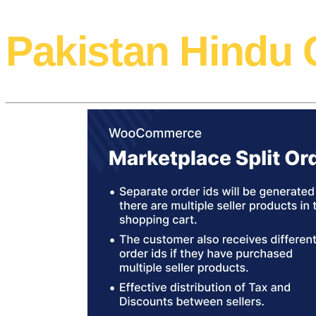
giriş
norabahis
norabahis
norabahis
giriş
Ultrabet
Ultrabet
Pakistan Hindu 
giriş
Sonbahis
Sonbahis
giriş
Enjoybet
Enjoybet
giriş
Norabahis
Norabahis
giriş
Amgbahis
Amgbahis
giriş
Pokerklas
Pokerklas
giriş
Masterbetting
Masterbetting
giriş
Betgar
Betgar
giriş
Romabet
Romabet
giriş
Marsbahis
Marsbahis
giriş
Atmbahis
Atmbahis
giriş
Meritking
Meritking
giriş
betnis
giriş
efesbet
efesbet
giriş
marsbahis
giriş
holiganbet
holiganbet
giriş
maksibet
maksibet