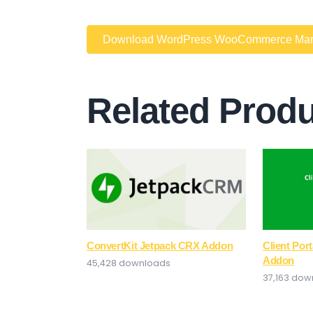
giriş
Vegabet
Vegabet
giriş
Betzula
Betzula
giriş
Meybet
Meybet
Download WordPress WooCommerce Marke
giriş
Kalebet
Kalebet
giriş
Betbigo
Betbigo
giriş
Teosbet
Teosbet
Related Prod
giriş
Vegabet
Vegabet
giriş
Restbet
Restbet
giriş
Betplay
Betplay
giriş
Efesbet
Efesbet
giriş
Enjoybet
giriş
romabet
romabet
ConvertKit Jetpack CRX Addon
Client Por
giriş
norabahis
norabahis
Addon
45,428 downloads
giriş
enbet
enbet
37,163 dow
giriş
pulibet
giriş
pokerklas
pokerklas