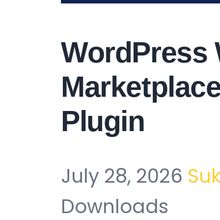
giriş
alobet
alobet
giriş
hiltonbet
hiltonbet
giriş
imajbet
imajbet
WordPress
giriş
kulisbet
kulisbet
giriş
jokerbet
giriş
pulibet
Marketplace
giriş
pulibet
giriş
pusulabet
giriş
pusulabet
Plugin
giriş
Cratosroyalbet
giriş
Cratosroyalbet
giriş
Grandpashabet
giriş
Grandpashabet
giriş
biabet
July 28, 2026
Su
giriş
betplay
giriş
jasminbet
Downloads
giriş
Festwin
Festwin
giriş
Restbet
Restbet