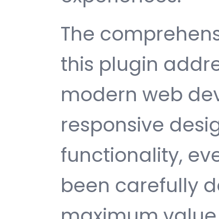
giriş
bahiscasino
bahiscasino
giriş
romabet
romabet
The comprehensi
giriş
norabahis
norabahis
giriş
enbet
enbet
this plugin addr
giriş
amgbahis
amgbahis
giriş
pokerklas
pokerklas
giriş
betzula
betzula
modern web dev
giriş
bahiscasino
bahiscasino
giriş
avrupabet
avrupabet
responsive desi
giriş
alobet
alobet
giriş
restbet
restbet
giriş
Betbigo
Betbigo
functionality, e
giriş
Kalebet
Kalebet
giriş
Amgbahis
Amgbahis
been carefully d
giriş
Royalbet
Royalbet
giriş
Teosbet
Teosbet
giriş
Jokerbet
Jokerbet
maximum value 
giriş
Vegabet
Vegabet