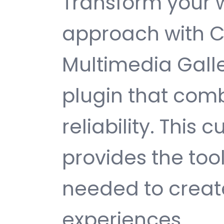
Transform your
giriş
Amgbahis
Amgbahis
giriş
Romabet
Romabet
approach with C
giriş
Grandpashabet
Grandpashabet
giriş
Marsbahis
Marsbahis
Multimedia Galle
giriş
pulibet
giriş
pulibet
giriş
pusulabet
plugin that comb
giriş
pusulabet
giriş
Cratosroyalbet
reliability. This
giriş
Cratosroyalbet
giriş
Grandpashabet
Grandpashabet
giriş
Grandpashabet
provides the too
giriş
biabet
giriş
betplay
needed to create
giriş
jasminbet
giriş
dedebet
giriş
https://kaystudio.net
https://kaystudio.net
experiences.
giriş
holiganbet
holiganbet