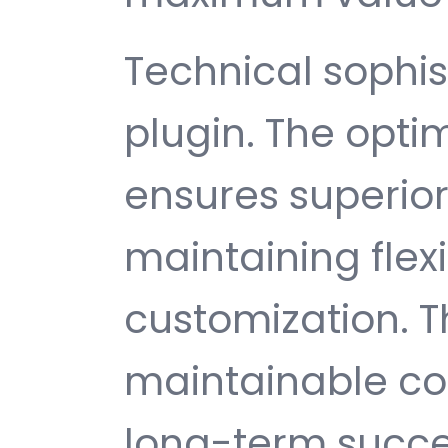
giriş
Betzula
Betzula
giriş
meybet
meybet
Technical sophist
giriş
Atlasbet
Atlasbet
giriş
betnis
plugin. The opti
giriş
jokerbet
giriş
millibahis
giriş
jasminbet
ensures superio
giriş
pulibet
giriş
pulibet
maintaining flexib
giriş
holiganbet
giriş
pusulabet
giriş
cratosroyalbet
customization. T
giriş
dedebet
giriş
betplay
betplay
maintainable c
giriş
Festwin
giriş
jasminbet
giriş
biabet
long-term succe
giriş
Grandpashabet