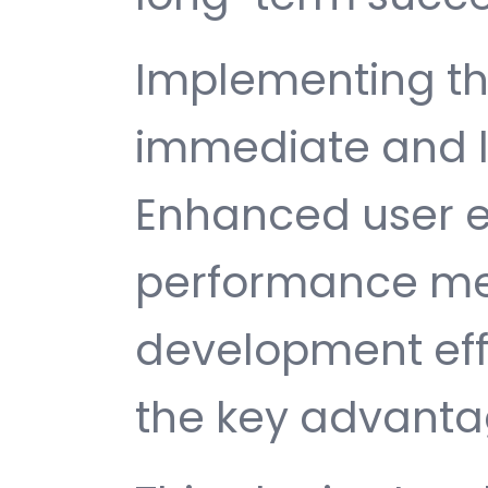
giriş
Betbigo
Betbigo
giriş
Kalebet
Kalebet
Implementing thi
giriş
Teosbet
Teosbet
giriş
Amgbahis
Amgbahis
immediate and l
giriş
Royalbet
Royalbet
giriş
Jokerbet
Jokerbet
giriş
Zulabet
Zulabet
Enhanced user e
giriş
Matbet
Matbet
giriş
Pusulabet
Pusulabet
performance met
giriş
Meybet
Meybet
giriş
romabet
romabet
giriş
norabahis
norabahis
development ef
giriş
enbet
enbet
giriş
bahiscasino
bahiscasino
the key advantag
giriş
pokerklas
giriş
betzula
betzula
giriş
amgbahis