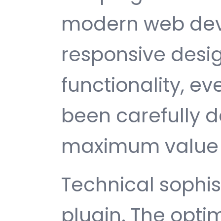
giriş
Betzula
Betzula
modern web dev
giriş
meybet
meybet
giriş
Atlasbet
Atlasbet
responsive desi
giriş
betnis
giriş
jokerbet
giriş
millibahis
functionality, e
giriş
jasminbet
giriş
pulibet
been carefully d
giriş
pulibet
giriş
holiganbet
giriş
pusulabet
maximum value 
giriş
cratosroyalbet
giriş
dedebet
giriş
betplay
betplay
Technical sophist
giriş
Festwin
giriş
jasminbet
plugin. The opti
giriş
biabet
giriş
Grandpashabet