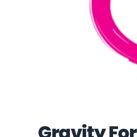
giriş
alobet
alobet
giriş
hiltonbet
hiltonbet
giriş
imajbet
imajbet
giriş
kulisbet
kulisbet
giriş
jokerbet
giriş
pulibet
giriş
pulibet
giriş
pusulabet
giriş
pusulabet
giriş
Cratosroyalbet
giriş
Cratosroyalbet
giriş
Grandpashabet
giriş
Grandpashabet
giriş
biabet
giriş
betplay
giriş
jasminbet
Gravity Fo
giriş
Festwin
Festwin
giriş
Restbet
Restbet