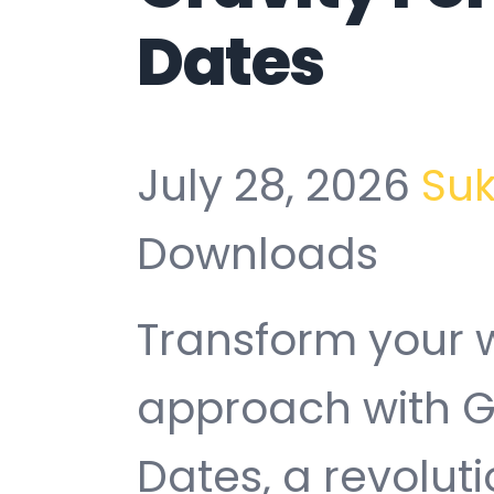
giriş
Amgbahis
Amgbahis
Dates
giriş
Romabet
Romabet
giriş
Grandpashabet
Grandpashabet
giriş
Marsbahis
Marsbahis
giriş
pulibet
giriş
pulibet
July 28, 2026
Su
giriş
pusulabet
giriş
pusulabet
Downloads
giriş
Cratosroyalbet
giriş
Cratosroyalbet
giriş
Grandpashabet
Grandpashabet
Transform your
giriş
Grandpashabet
giriş
biabet
giriş
betplay
approach with Gr
giriş
jasminbet
giriş
dedebet
Dates, a revolut
giriş
https://kaystudio.net
https://kaystudio.net
giriş
holiganbet
holiganbet