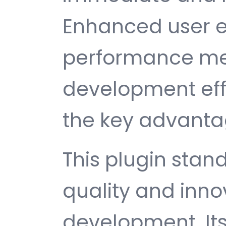
giriş
alobet
alobet
giriş
avrupabet
avrupabet
Enhanced user e
giriş
restbet
giriş
Betbigo
Betbigo
performance met
giriş
Kalebet
Kalebet
giriş
Teosbet
Teosbet
giriş
Amgbahis
Amgbahis
development ef
giriş
Royalbet
Royalbet
giriş
Jokerbet
Jokerbet
the key advantag
giriş
Vegabet
Vegabet
giriş
Betzula
Betzula
giriş
Editörbet
Editörbet
This plugin stan
giriş
romabet
giriş
norabahis
giriş
enbet
enbet
quality and inno
giriş
bahiscasino
bahiscasino
giriş
pokerklas
pokerklas
development. It
giriş
betzula
betzula