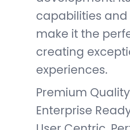
giriş
amgbahis
amgbahis
giriş
alobet
capabilities and
giriş
restbet
restbet
giriş
norabahis
make it the perf
giriş
Kalebet
Kalebet
giriş
Netbahis
Netbahis
giriş
Teosbet
Teosbet
creating except
giriş
grandbetting
grandbetting
giriş
Amgbahis
Amgbahis
experiences.
giriş
Romabet
Romabet
giriş
Teosbet
Teosbet
giriş
Betplay
Betplay
Premium Quality,
giriş
Enjoybet
Enjoybet
giriş
Editorbet
Editorbet
giriş
Vegabet
Vegabet
Enterprise Ready
giriş
Sonbahis
Sonbahis
giriş
aresbet
aresbet
aresbet
User Centric, P
giriş
aresbet