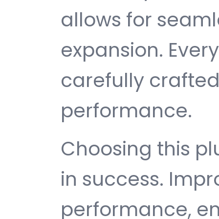
giriş
Betbigo
Betbigo
allows for seam
giriş
Kalebet
Kalebet
giriş
Teosbet
Teosbet
expansion. Ever
giriş
Amgbahis
Amgbahis
giriş
Royalbet
Royalbet
carefully crafted
giriş
Jokerbet
Jokerbet
giriş
Zulabet
Zulabet
giriş
Matbet
Matbet
performance.
giriş
Pusulabet
Pusulabet
giriş
Meybet
Meybet
giriş
romabet
romabet
Choosing this p
giriş
norabahis
norabahis
giriş
enbet
enbet
giriş
bahiscasino
bahiscasino
in success. Imp
giriş
pokerklas
giriş
betzula
betzula
performance, e
giriş
amgbahis