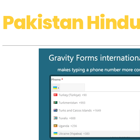
giriş
norabahis
norabahis
norabahis
giriş
Ultrabet
Ultrabet
Pakistan Hindu
giriş
Sonbahis
Sonbahis
giriş
Enjoybet
Enjoybet
giriş
Norabahis
Norabahis
giriş
Amgbahis
Amgbahis
giriş
Pokerklas
Pokerklas
giriş
Masterbetting
Masterbetting
giriş
Betgar
Betgar
giriş
Romabet
Romabet
giriş
Marsbahis
Marsbahis
giriş
Atmbahis
Atmbahis
giriş
Meritking
Meritking
giriş
betnis
giriş
efesbet
efesbet
giriş
marsbahis
giriş
holiganbet
holiganbet
giriş
maksibet
maksibet