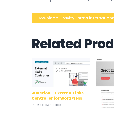
giriş
Atlasbet
Atlasbet
giriş
Atlasbet
Atlasbet
giriş
romabet
romabet
Download Gravity Forms international 
giriş
norabahis
norabahis
giriş
enbet
enbet
giriş
amgbahis
amgbahis
Related Pro
giriş
pokerklas
pokerklas
giriş
betzula
betzula
giriş
bahiscasino
bahiscasino
giriş
avrupabet
avrupabet
giriş
alobet
alobet
giriş
restbet
restbet
giriş
Kalebet
Kalebet
giriş
Betbigo
Betbigo
giriş
Teosbet
Teosbet
Junction — External Links
giriş
Amgbahis
Amgbahis
Controller for WordPress
giriş
Royalbet
Royalbet
14,253 downloads
giriş
Jokerbet
Jokerbet