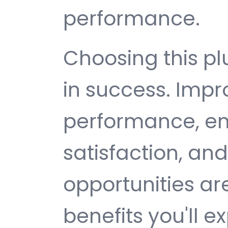
giriş
alobet
alobet
performance.
giriş
avrupabet
avrupabet
giriş
restbet
giriş
Betbigo
Betbigo
Choosing this p
giriş
Kalebet
Kalebet
giriş
Teosbet
Teosbet
giriş
Amgbahis
Amgbahis
in success. Imp
giriş
Royalbet
Royalbet
giriş
Jokerbet
Jokerbet
performance, e
giriş
Vegabet
Vegabet
giriş
Betzula
Betzula
giriş
Editörbet
Editörbet
satisfaction, an
giriş
romabet
giriş
norabahis
opportunities a
giriş
enbet
enbet
giriş
bahiscasino
bahiscasino
giriş
pokerklas
pokerklas
benefits you'll e
giriş
betzula
betzula