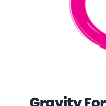
giriş
alobet
alobet
giriş
hiltonbet
hiltonbet
giriş
imajbet
imajbet
giriş
kulisbet
kulisbet
giriş
jokerbet
giriş
pulibet
giriş
pulibet
giriş
pusulabet
giriş
pusulabet
giriş
Cratosroyalbet
giriş
Cratosroyalbet
giriş
Grandpashabet
giriş
Grandpashabet
giriş
biabet
giriş
betplay
giriş
jasminbet
Gravity Fo
giriş
Festwin
Festwin
giriş
Restbet
Restbet