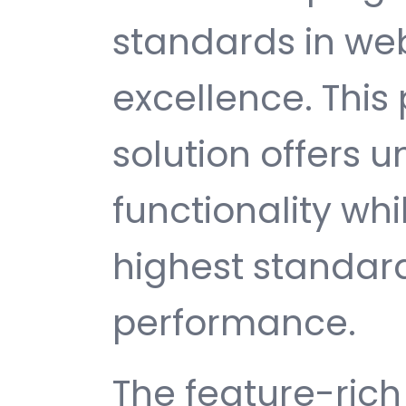
giriş
bahiscasino
bahiscasino
standards in w
giriş
romabet
romabet
giriş
norabahis
norabahis
excellence. This
giriş
enbet
enbet
giriş
amgbahis
amgbahis
giriş
pokerklas
pokerklas
solution offers
giriş
betzula
betzula
giriş
bahiscasino
bahiscasino
functionality wh
giriş
avrupabet
avrupabet
giriş
alobet
alobet
giriş
restbet
restbet
highest standard
giriş
Betbigo
Betbigo
giriş
Kalebet
Kalebet
performance.
giriş
Amgbahis
Amgbahis
giriş
Royalbet
Royalbet
giriş
Teosbet
Teosbet
The feature-rich 
giriş
Jokerbet
Jokerbet
giriş
Vegabet
Vegabet