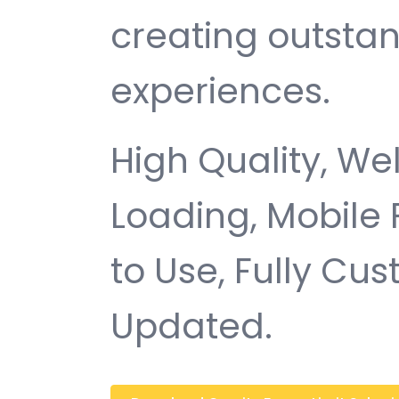
giriş
Atlasbet
Atlasbet
creating outsta
giriş
Atlasbet
Atlasbet
giriş
romabet
romabet
giriş
norabahis
norabahis
experiences.
giriş
enbet
enbet
giriş
amgbahis
amgbahis
giriş
pokerklas
pokerklas
High Quality, We
giriş
betzula
betzula
giriş
bahiscasino
bahiscasino
Loading, Mobile 
giriş
avrupabet
avrupabet
giriş
alobet
alobet
giriş
restbet
restbet
to Use, Fully Cu
giriş
Kalebet
Kalebet
giriş
Betbigo
Betbigo
Updated.
giriş
Teosbet
Teosbet
giriş
Amgbahis
Amgbahis
giriş
Royalbet
Royalbet
giriş
Jokerbet
Jokerbet