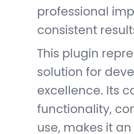
giriş
amgbahis
amgbahis
professional im
giriş
alobet
giriş
restbet
restbet
giriş
norabahis
consistent result
giriş
Kalebet
Kalebet
giriş
Netbahis
Netbahis
giriş
Teosbet
Teosbet
This plugin repr
giriş
grandbetting
grandbetting
giriş
Amgbahis
Amgbahis
solution for de
giriş
Romabet
Romabet
giriş
Teosbet
Teosbet
giriş
Betplay
Betplay
excellence. Its
giriş
Enjoybet
Enjoybet
giriş
Editorbet
Editorbet
functionality, c
giriş
Vegabet
Vegabet
giriş
Sonbahis
Sonbahis
giriş
aresbet
aresbet
aresbet
use, makes it an 
giriş
aresbet