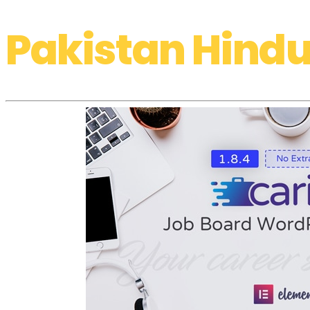
giriş
norabahis
norabahis
norabahis
giriş
Ultrabet
Ultrabet
Pakistan Hindu
giriş
Sonbahis
Sonbahis
giriş
Enjoybet
Enjoybet
giriş
Norabahis
Norabahis
giriş
Amgbahis
Amgbahis
giriş
Pokerklas
Pokerklas
giriş
Masterbetting
Masterbetting
giriş
Betgar
Betgar
giriş
Romabet
Romabet
giriş
Marsbahis
Marsbahis
giriş
Atmbahis
Atmbahis
giriş
Meritking
Meritking
giriş
betnis
giriş
efesbet
efesbet
giriş
marsbahis
giriş
holiganbet
holiganbet
giriş
maksibet
maksibet