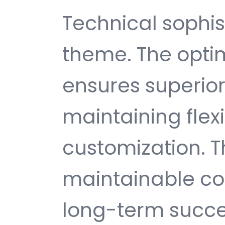
giriş
Betzula
Betzula
Technical sophist
giriş
meybet
meybet
giriş
Atlasbet
Atlasbet
theme. The opti
giriş
betnis
giriş
jokerbet
giriş
millibahis
ensures superio
giriş
jasminbet
giriş
pulibet
maintaining flexib
giriş
pulibet
giriş
holiganbet
giriş
pusulabet
customization. T
giriş
cratosroyalbet
giriş
dedebet
maintainable c
giriş
betplay
betplay
giriş
Festwin
giriş
jasminbet
long-term succe
giriş
biabet
giriş
Grandpashabet