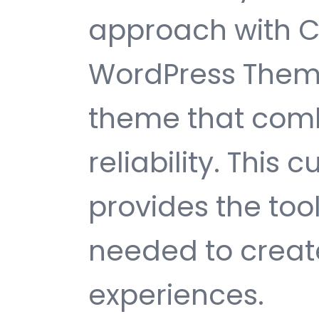
giriş
Amgbahis
Amgbahis
approach with C
giriş
Romabet
Romabet
giriş
Grandpashabet
Grandpashabet
WordPress Theme
giriş
Marsbahis
Marsbahis
giriş
pulibet
giriş
pulibet
theme that comb
giriş
pusulabet
giriş
pusulabet
reliability. This
giriş
Cratosroyalbet
giriş
Cratosroyalbet
giriş
Grandpashabet
Grandpashabet
provides the too
giriş
Grandpashabet
giriş
biabet
needed to create
giriş
betplay
giriş
jasminbet
giriş
dedebet
experiences.
giriş
https://kaystudio.net
https://kaystudio.net
giriş
holiganbet
holiganbet