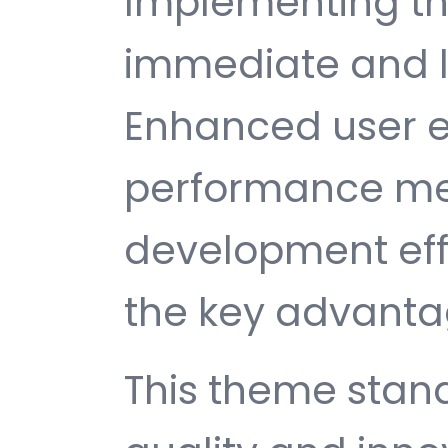
Implementing th
giriş
alobet
alobet
giriş
avrupabet
avrupabet
immediate and l
giriş
restbet
giriş
Betbigo
Betbigo
giriş
Kalebet
Kalebet
Enhanced user e
giriş
Teosbet
Teosbet
giriş
Amgbahis
Amgbahis
performance met
giriş
Royalbet
Royalbet
giriş
Jokerbet
Jokerbet
giriş
Vegabet
Vegabet
development ef
giriş
Betzula
Betzula
giriş
Editörbet
Editörbet
the key advantag
giriş
romabet
giriş
norabahis
giriş
enbet
enbet
This theme stan
giriş
bahiscasino
bahiscasino
giriş
pokerklas
pokerklas
giriş
betzula
betzula