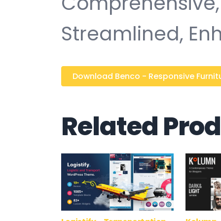
Comprehensive, I
giriş
Atlasbet
Atlasbet
giriş
Atlasbet
Atlasbet
Streamlined, Enh
giriş
romabet
romabet
giriş
norabahis
norabahis
giriş
enbet
enbet
giriş
amgbahis
amgbahis
Download Benco - Responsive Furnitur
giriş
pokerklas
pokerklas
giriş
betzula
betzula
giriş
bahiscasino
bahiscasino
giriş
avrupabet
avrupabet
Related Pro
giriş
alobet
alobet
giriş
restbet
restbet
giriş
Kalebet
Kalebet
giriş
Betbigo
Betbigo
giriş
Teosbet
Teosbet
giriş
Amgbahis
Amgbahis
giriş
Royalbet
Royalbet
giriş
Jokerbet
Jokerbet