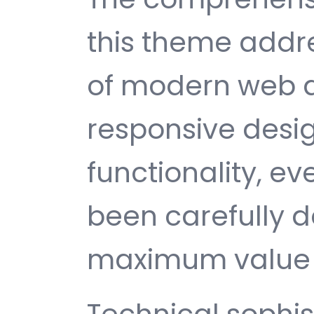
giriş
Betzula
Betzula
this theme addr
giriş
meybet
meybet
giriş
Atlasbet
Atlasbet
giriş
betnis
of modern web 
giriş
jokerbet
giriş
millibahis
responsive desi
giriş
jasminbet
giriş
pulibet
giriş
pulibet
functionality, e
giriş
holiganbet
giriş
pusulabet
been carefully d
giriş
cratosroyalbet
giriş
dedebet
giriş
betplay
betplay
maximum value 
giriş
Festwin
giriş
jasminbet
giriş
biabet
giriş
Grandpashabet