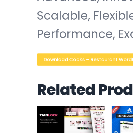
giriş
amgbahis
amgbahis
giriş
alobet
Scalable, Flexible
giriş
restbet
restbet
giriş
norabahis
Performance, Ex
giriş
Kalebet
Kalebet
giriş
Netbahis
Netbahis
giriş
Teosbet
Teosbet
giriş
grandbetting
grandbetting
Download Cooks – Restaurant WordPr
giriş
Amgbahis
Amgbahis
giriş
Romabet
Romabet
giriş
Teosbet
Teosbet
Related Pro
giriş
Betplay
Betplay
giriş
Enjoybet
Enjoybet
giriş
Editorbet
Editorbet
giriş
Vegabet
Vegabet
giriş
Sonbahis
Sonbahis
giriş
aresbet
aresbet
aresbet
giriş
aresbet