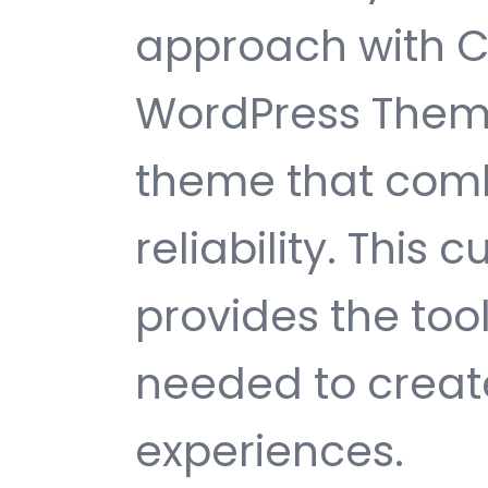
giriş
Amgbahis
Amgbahis
approach with C
giriş
Romabet
Romabet
giriş
Grandpashabet
Grandpashabet
WordPress Theme
giriş
Marsbahis
Marsbahis
giriş
pulibet
giriş
pulibet
theme that comb
giriş
pusulabet
giriş
pusulabet
reliability. This
giriş
Cratosroyalbet
giriş
Cratosroyalbet
giriş
Grandpashabet
Grandpashabet
provides the too
giriş
Grandpashabet
giriş
biabet
needed to create
giriş
betplay
giriş
jasminbet
giriş
dedebet
experiences.
giriş
https://kaystudio.net
https://kaystudio.net
giriş
holiganbet
holiganbet