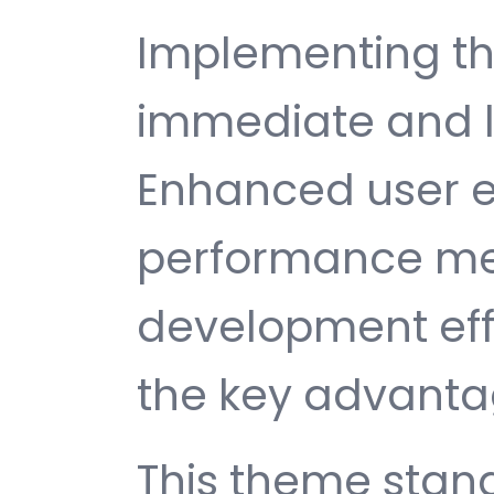
giriş
Betbigo
Betbigo
Implementing th
giriş
Kalebet
Kalebet
giriş
Teosbet
Teosbet
immediate and l
giriş
Amgbahis
Amgbahis
giriş
Royalbet
Royalbet
giriş
Jokerbet
Jokerbet
Enhanced user e
giriş
Zulabet
Zulabet
giriş
Matbet
Matbet
performance met
giriş
Pusulabet
Pusulabet
giriş
Meybet
Meybet
giriş
romabet
romabet
development ef
giriş
norabahis
norabahis
giriş
enbet
enbet
the key advantag
giriş
bahiscasino
bahiscasino
giriş
pokerklas
giriş
betzula
betzula
This theme stan
giriş
amgbahis