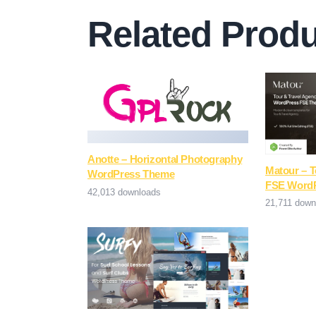
giriş
Atlasbet
Atlasbet
Related Prod
giriş
Atlasbet
Atlasbet
giriş
romabet
romabet
giriş
norabahis
norabahis
giriş
enbet
enbet
giriş
amgbahis
amgbahis
giriş
pokerklas
pokerklas
giriş
betzula
betzula
giriş
bahiscasino
bahiscasino
Anotte – Horizontal Photography
giriş
avrupabet
avrupabet
Matour – T
WordPress Theme
giriş
alobet
alobet
FSE Word
42,013 downloads
giriş
restbet
restbet
21,711 down
giriş
Kalebet
Kalebet
giriş
Betbigo
Betbigo
giriş
Teosbet
Teosbet
giriş
Amgbahis
Amgbahis
giriş
Royalbet
Royalbet
giriş
Jokerbet
Jokerbet