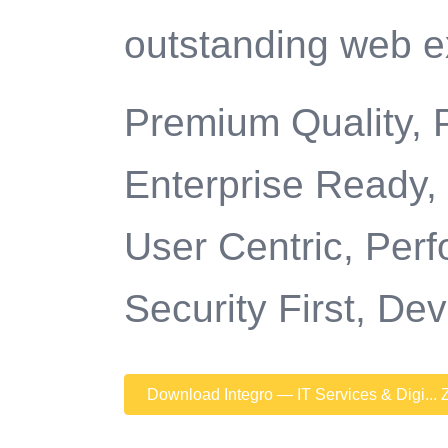
giriş
amgbahis
amgbahis
giriş
alobet
outstanding web e
giriş
restbet
restbet
giriş
norabahis
giriş
Kalebet
Kalebet
Premium Quality, 
giriş
Netbahis
Netbahis
giriş
Teosbet
Teosbet
Enterprise Ready, 
giriş
grandbetting
grandbetting
giriş
Amgbahis
Amgbahis
giriş
Romabet
Romabet
User Centric, Per
giriş
Teosbet
Teosbet
giriş
Betplay
Betplay
Security First, Dev
giriş
Enjoybet
Enjoybet
giriş
Editorbet
Editorbet
giriş
Vegabet
Vegabet
giriş
Sonbahis
Sonbahis
Download Integro — IT Services & Digi... 
giriş
aresbet
aresbet
aresbet
giriş
aresbet