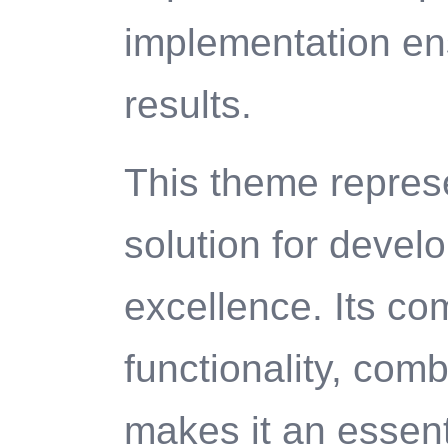
giriş
alobet
alobet
giriş
avrupabet
avrupabet
implementation en
giriş
restbet
giriş
Betbigo
Betbigo
results.
giriş
Kalebet
Kalebet
giriş
Teosbet
Teosbet
giriş
Amgbahis
Amgbahis
This theme represe
giriş
Royalbet
Royalbet
giriş
Jokerbet
Jokerbet
giriş
Vegabet
Vegabet
solution for deve
giriş
Betzula
Betzula
giriş
Editörbet
Editörbet
excellence. Its c
giriş
romabet
giriş
norabahis
giriş
enbet
enbet
functionality, com
giriş
bahiscasino
bahiscasino
giriş
pokerklas
pokerklas
makes it an essenti
giriş
betzula
betzula