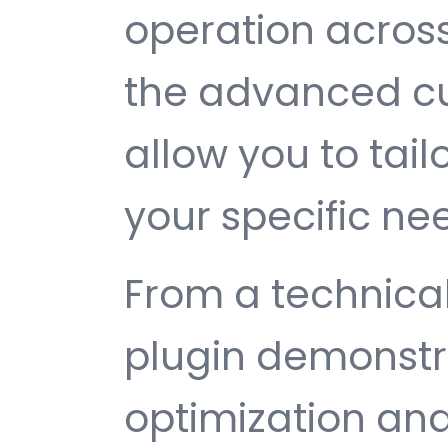
operation across
giriş
Betzula
Betzula
giriş
meybet
meybet
giriş
Atlasbet
Atlasbet
the advanced cu
giriş
betnis
giriş
jokerbet
allow you to tail
giriş
millibahis
giriş
jasminbet
giriş
pulibet
your specific ne
giriş
pulibet
giriş
holiganbet
giriş
pusulabet
From a technical
giriş
cratosroyalbet
giriş
dedebet
plugin demonstr
giriş
betplay
betplay
giriş
Festwin
giriş
jasminbet
optimization and
giriş
biabet
giriş
Grandpashabet