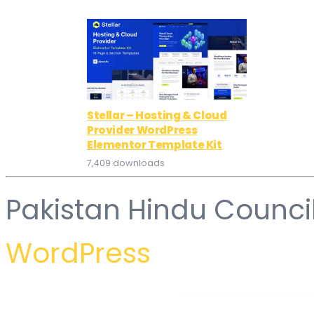
giriş
betzula
giriş
bahiscasino
giriş
avrupabet
avrupabet
giriş
alobet
alobet
giriş
restbet
restbet
giriş
http://mikefreemanministries.com/
giriş
https://tr.romabet-
Stellar – Hosting & Cloud
sanal-
Provider WordPress
Elementor Template Kit
orjinal1.vip/
https://plan-
reprise-
7,409 downloads
activite.com/
https://plan-
reprise-
Pakistan Hindu Counci
activite.com/
giriş
https://tr.betplay-
WordPress
sanal-
orjinal.vip/
https://dentalcaremichalin.pl/
giriş
https://tr.editorbet-
WordPress Hub
Booknetic - User Role Manager Addon
Booknetic - Webhook ( Zapier, IFTTT, etc ) Addon
Booknetic - WhatsApp Notifications Addon
Booknetic - WooCommerce Int
sanal-