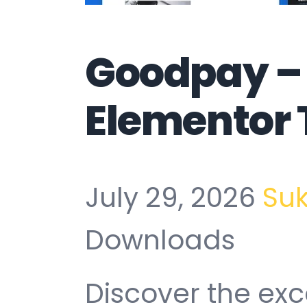
giriş
alobet
alobet
giriş
hiltonbet
hiltonbet
giriş
imajbet
imajbet
Goodpay – 
giriş
kulisbet
kulisbet
giriş
jokerbet
giriş
pulibet
Elementor 
giriş
pulibet
giriş
pusulabet
giriş
pusulabet
giriş
Cratosroyalbet
giriş
Cratosroyalbet
July 29, 2026
Su
giriş
Grandpashabet
giriş
Grandpashabet
Downloads
giriş
biabet
giriş
betplay
giriş
jasminbet
Discover the exc
giriş
Festwin
Festwin
giriş
Restbet
Restbet