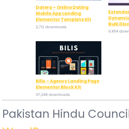
giriş
Vegabet
Vegabet
Datera – Online Dating
giriş
Betzula
Betzula
Extend
Mobile App Landing
giriş
Meybet
Meybet
Dynamic 
Elementor Template Kit
giriş
Kalebet
Kalebet
Bulk Dis
2,712 downloads
giriş
Betbigo
Betbigo
11,454 dow
giriş
Teosbet
Teosbet
giriş
Vegabet
Vegabet
giriş
Restbet
Restbet
giriş
Betplay
Betplay
giriş
Efesbet
Efesbet
Bilis – Agency Landing Page
Elementor Block Kit
giriş
Enjoybet
giriş
romabet
romabet
37,246 downloads
giriş
norabahis
norabahis
Pakistan Hindu Counci
giriş
enbet
enbet
giriş
pulibet
giriş
pokerklas
pokerklas