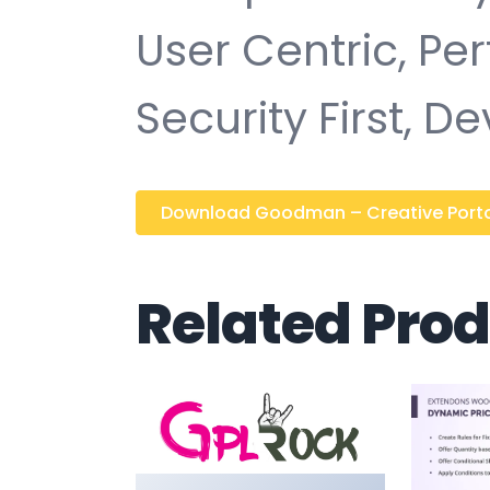
giriş
Atlasbet
Atlasbet
giriş
Atlasbet
Atlasbet
User Centric, P
giriş
romabet
romabet
giriş
norabahis
norabahis
Security First, D
giriş
enbet
enbet
giriş
amgbahis
amgbahis
giriş
pokerklas
pokerklas
giriş
betzula
betzula
Download Goodman – Creative Portofo
giriş
bahiscasino
bahiscasino
giriş
avrupabet
avrupabet
giriş
alobet
alobet
Related Pro
giriş
restbet
restbet
giriş
Kalebet
Kalebet
giriş
Betbigo
Betbigo
giriş
Teosbet
Teosbet
giriş
Amgbahis
Amgbahis
giriş
Royalbet
Royalbet
giriş
Jokerbet
Jokerbet