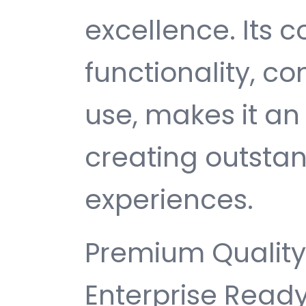
giriş
amgbahis
amgbahis
giriş
alobet
excellence. Its
giriş
restbet
restbet
giriş
norabahis
functionality, c
giriş
Kalebet
Kalebet
giriş
Netbahis
Netbahis
use, makes it an 
giriş
Teosbet
Teosbet
giriş
grandbetting
grandbetting
giriş
Amgbahis
Amgbahis
creating outsta
giriş
Romabet
Romabet
giriş
Teosbet
Teosbet
experiences.
giriş
Betplay
Betplay
giriş
Enjoybet
Enjoybet
giriş
Editorbet
Editorbet
giriş
Vegabet
Vegabet
Premium Quality,
giriş
Sonbahis
Sonbahis
giriş
aresbet
aresbet
aresbet
Enterprise Ready
giriş
aresbet