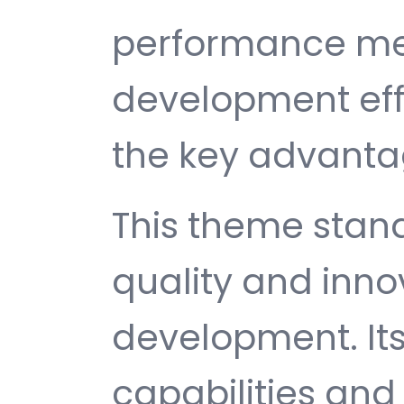
giriş
alobet
alobet
giriş
avrupabet
avrupabet
performance met
giriş
restbet
giriş
Betbigo
Betbigo
development ef
giriş
Kalebet
Kalebet
giriş
Teosbet
Teosbet
giriş
Amgbahis
Amgbahis
the key advantag
giriş
Royalbet
Royalbet
giriş
Jokerbet
Jokerbet
giriş
Vegabet
Vegabet
This theme stan
giriş
Betzula
Betzula
giriş
Editörbet
Editörbet
quality and inno
giriş
romabet
giriş
norabahis
giriş
enbet
enbet
development. It
giriş
bahiscasino
bahiscasino
giriş
pokerklas
pokerklas
capabilities and
giriş
betzula
betzula