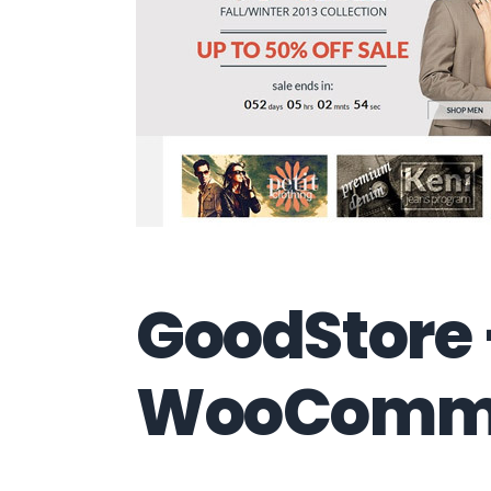
giriş
alobet
alobet
giriş
hiltonbet
hiltonbet
giriş
imajbet
imajbet
giriş
kulisbet
kulisbet
giriş
jokerbet
giriş
pulibet
giriş
pulibet
giriş
pusulabet
giriş
pusulabet
giriş
Cratosroyalbet
giriş
Cratosroyalbet
GoodStore 
giriş
Grandpashabet
giriş
Grandpashabet
giriş
biabet
WooComme
giriş
betplay
giriş
jasminbet
giriş
Festwin
Festwin
giriş
Restbet
Restbet