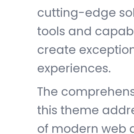
giriş
bahiscasino
bahiscasino
cutting-edge sol
giriş
romabet
romabet
giriş
norabahis
norabahis
tools and capabi
giriş
enbet
enbet
giriş
amgbahis
amgbahis
giriş
pokerklas
pokerklas
create exception
giriş
betzula
betzula
giriş
bahiscasino
bahiscasino
experiences.
giriş
avrupabet
avrupabet
giriş
alobet
alobet
giriş
restbet
restbet
The comprehensi
giriş
Betbigo
Betbigo
giriş
Kalebet
Kalebet
giriş
Amgbahis
Amgbahis
this theme addr
giriş
Royalbet
Royalbet
giriş
Teosbet
Teosbet
of modern web 
giriş
Jokerbet
Jokerbet
giriş
Vegabet
Vegabet