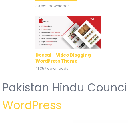
giriş
Vegabet
Vegabet
30,659 downloads
giriş
Betzula
Betzula
giriş
Meybet
Meybet
giriş
Kalebet
Kalebet
giriş
Betbigo
Betbigo
giriş
Teosbet
Teosbet
giriş
Vegabet
Vegabet
Deccal – Video Blogging
giriş
Restbet
WordPress Theme
Restbet
41,357 downloads
giriş
Betplay
Betplay
giriş
Efesbet
Efesbet
Pakistan Hindu Counci
giriş
Enjoybet
giriş
romabet
romabet
WordPress
giriş
norabahis
norabahis
giriş
enbet
enbet
giriş
pulibet
giriş
pokerklas
pokerklas
WordPress Hub
Ultimate Member Instagram
Ultimate Member MailChimp Addon
Ultimate Member myCRED
Ultimate Member Online Users Addon
Ultimat