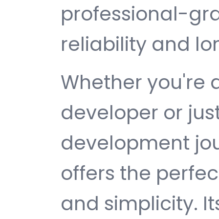
giriş
amgbahis
amgbahis
professional-gr
giriş
alobet
giriş
restbet
restbet
reliability and 
giriş
norabahis
giriş
Kalebet
Kalebet
giriş
Netbahis
Netbahis
Whether you're 
giriş
Teosbet
Teosbet
giriş
grandbetting
grandbetting
giriş
Amgbahis
Amgbahis
developer or jus
giriş
Romabet
Romabet
giriş
Teosbet
Teosbet
development jour
giriş
Betplay
Betplay
giriş
Enjoybet
Enjoybet
giriş
Editorbet
Editorbet
offers the perfe
giriş
Vegabet
Vegabet
giriş
Sonbahis
Sonbahis
and simplicity. 
giriş
aresbet
aresbet
aresbet
giriş
aresbet