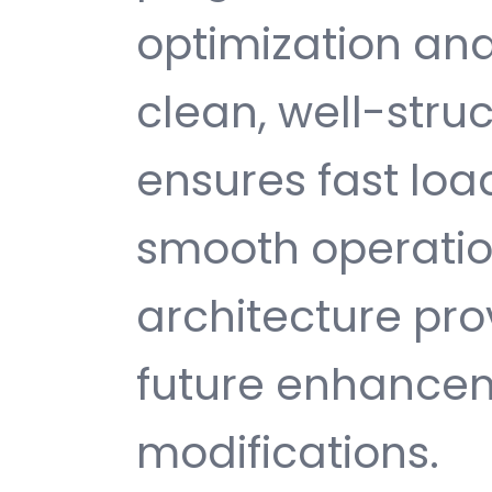
giriş
Betbigo
Betbigo
optimization and
giriş
Kalebet
Kalebet
giriş
Teosbet
Teosbet
clean, well-str
giriş
Amgbahis
Amgbahis
giriş
Royalbet
Royalbet
ensures fast loa
giriş
Jokerbet
Jokerbet
giriş
Zulabet
Zulabet
giriş
Matbet
Matbet
smooth operatio
giriş
Pusulabet
Pusulabet
giriş
Meybet
Meybet
architecture provi
giriş
romabet
romabet
giriş
norabahis
norabahis
giriş
enbet
enbet
future enhance
giriş
bahiscasino
bahiscasino
giriş
pokerklas
modifications.
giriş
betzula
betzula
giriş
amgbahis