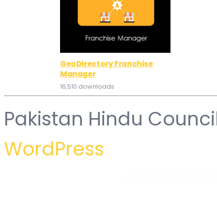
giriş
betzula
giriş
bahiscasino
giriş
avrupabet
avrupabet
giriş
alobet
alobet
giriş
restbet
restbet
GeoDirectory Franchise
giriş
http://mikefreemanministries.com/
Manager
giriş
https://tr.romabet-
16,510 downloads
sanal-
orjinal1.vip/
https://plan-
Pakistan Hindu Counci
reprise-
activite.com/
https://plan-
reprise-
WordPress
activite.com/
giriş
https://tr.betplay-
sanal-
WordPress Hub
Prospect – Creative Multipurpose WordPress Theme
ProUI – Responsive Bootstrap Admin Template
ProVision Image Editor for WordPress / WooCommerce with Folders File Manager
Psych – Mental Health Counselor
orjinal.vip/
https://dentalcaremichalin.pl/
giriş
https://tr.editorbet-
sanal-