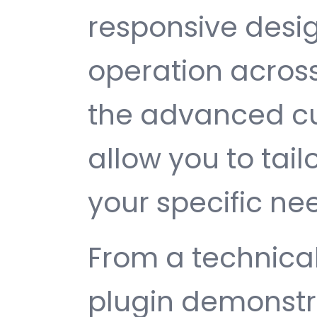
giriş
Betzula
Betzula
responsive desi
giriş
meybet
meybet
giriş
Atlasbet
Atlasbet
operation across
giriş
betnis
giriş
jokerbet
the advanced cu
giriş
millibahis
giriş
jasminbet
giriş
pulibet
allow you to tail
giriş
pulibet
giriş
holiganbet
your specific ne
giriş
pusulabet
giriş
cratosroyalbet
giriş
dedebet
giriş
betplay
betplay
From a technical
giriş
Festwin
giriş
jasminbet
plugin demonstr
giriş
biabet
giriş
Grandpashabet