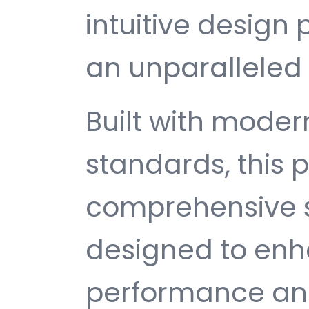
giriş
bahiscasino
bahiscasino
intuitive design 
giriş
romabet
romabet
giriş
norabahis
norabahis
an unparalleled 
giriş
enbet
enbet
giriş
amgbahis
amgbahis
giriş
pokerklas
pokerklas
Built with mode
giriş
betzula
betzula
giriş
bahiscasino
bahiscasino
giriş
avrupabet
avrupabet
standards, this p
giriş
alobet
alobet
giriş
restbet
restbet
comprehensive s
giriş
Betbigo
Betbigo
giriş
Kalebet
Kalebet
giriş
Amgbahis
Amgbahis
designed to enh
giriş
Royalbet
Royalbet
giriş
Teosbet
Teosbet
performance and
giriş
Jokerbet
Jokerbet
giriş
Vegabet
Vegabet