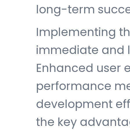
long-term succe
giriş
Betbigo
Betbigo
giriş
Kalebet
Kalebet
giriş
Teosbet
Teosbet
Implementing thi
giriş
Amgbahis
Amgbahis
giriş
Royalbet
Royalbet
giriş
Jokerbet
Jokerbet
immediate and l
giriş
Zulabet
Zulabet
giriş
Matbet
Matbet
Enhanced user e
giriş
Pusulabet
Pusulabet
giriş
Meybet
Meybet
giriş
romabet
romabet
performance met
giriş
norabahis
norabahis
giriş
enbet
enbet
development ef
giriş
bahiscasino
bahiscasino
giriş
pokerklas
giriş
betzula
betzula
the key advantag
giriş
amgbahis