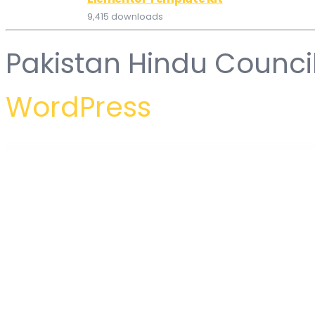
giriş
Vegabet
Vegabet
9,415 downloads
giriş
Betzula
Betzula
giriş
Meybet
Meybet
Pakistan Hindu Counci
giriş
Kalebet
Kalebet
giriş
Betbigo
Betbigo
giriş
Teosbet
Teosbet
WordPress
giriş
Vegabet
Vegabet
giriş
Restbet
WordPress Hub
Alamak – Responsive One Page Portfolio Theme
Alarmax – Security Services & Alarm Installation Elementor Template Kit
Alasia — Model Agency Elementor Template Kit
Alaska – WHMCS & Hosting WordPress Theme
Al
Restbet
giriş
Betplay
Betplay
giriş
Efesbet
Efesbet
giriş
Enjoybet
giriş
romabet
romabet
giriş
norabahis
norabahis
giriş
enbet
enbet
giriş
pulibet
giriş
pokerklas
pokerklas