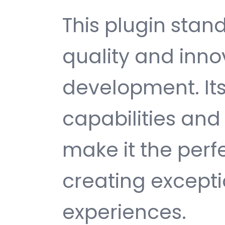
giriş
alobet
alobet
giriş
avrupabet
avrupabet
This plugin stan
giriş
restbet
giriş
Betbigo
Betbigo
quality and inno
giriş
Kalebet
Kalebet
giriş
Teosbet
Teosbet
giriş
Amgbahis
Amgbahis
development. It
giriş
Royalbet
Royalbet
giriş
Jokerbet
Jokerbet
capabilities and
giriş
Vegabet
Vegabet
giriş
Betzula
Betzula
giriş
Editörbet
Editörbet
make it the perf
giriş
romabet
giriş
norabahis
creating except
giriş
enbet
enbet
giriş
bahiscasino
bahiscasino
giriş
pokerklas
pokerklas
experiences.
giriş
betzula
betzula