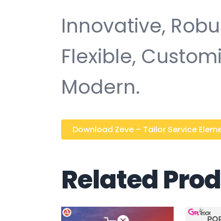
giriş
amgbahis
amgbahis
giriş
alobet
Innovative, Robus
giriş
restbet
restbet
giriş
norabahis
Flexible, Customi
giriş
Kalebet
Kalebet
giriş
Netbahis
Netbahis
giriş
Teosbet
Teosbet
Modern.
giriş
grandbetting
grandbetting
giriş
Amgbahis
Amgbahis
giriş
Romabet
Romabet
giriş
Teosbet
Teosbet
Download Zeve – Tailor Service Elemen
giriş
Betplay
Betplay
giriş
Enjoybet
Enjoybet
giriş
Editorbet
Editorbet
Related Pro
giriş
Vegabet
Vegabet
giriş
Sonbahis
Sonbahis
giriş
aresbet
aresbet
aresbet
giriş
aresbet