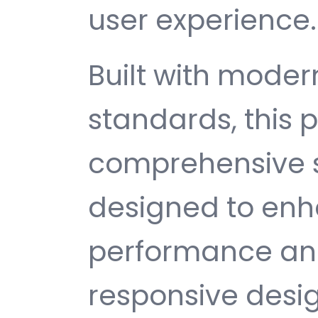
user experience.
giriş
bahiscasino
bahiscasino
giriş
romabet
romabet
giriş
norabahis
norabahis
Built with mode
giriş
enbet
enbet
giriş
amgbahis
amgbahis
giriş
pokerklas
pokerklas
standards, this p
giriş
betzula
betzula
giriş
bahiscasino
bahiscasino
comprehensive s
giriş
avrupabet
avrupabet
giriş
alobet
alobet
giriş
restbet
restbet
designed to enh
giriş
Betbigo
Betbigo
giriş
Kalebet
Kalebet
performance and
giriş
Amgbahis
Amgbahis
giriş
Royalbet
Royalbet
giriş
Teosbet
Teosbet
responsive desi
giriş
Jokerbet
Jokerbet
giriş
Vegabet
Vegabet