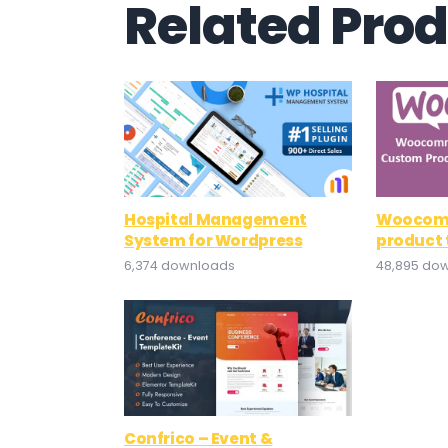
Related Pro
giriş
Vegabet
Vegabet
giriş
Betzula
Betzula
giriş
Meybet
Meybet
giriş
Kalebet
Kalebet
giriş
Betbigo
Betbigo
giriş
Teosbet
Teosbet
giriş
Vegabet
Vegabet
giriş
Restbet
Hospital Management
Woocom
Restbet
System for Wordpress
product 
giriş
Betplay
Betplay
6,374 downloads
48,895 do
giriş
Efesbet
Efesbet
giriş
Enjoybet
giriş
romabet
romabet
giriş
norabahis
norabahis
giriş
enbet
enbet
giriş
pulibet
giriş
pokerklas
pokerklas
Confrico – Event &