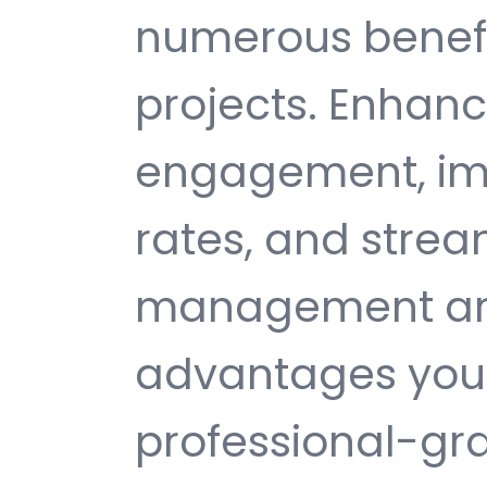
giriş
alobet
alobet
numerous benefi
giriş
avrupabet
avrupabet
giriş
restbet
giriş
Betbigo
Betbigo
projects. Enhan
giriş
Kalebet
Kalebet
giriş
Teosbet
Teosbet
engagement, im
giriş
Amgbahis
Amgbahis
giriş
Royalbet
Royalbet
giriş
Jokerbet
Jokerbet
rates, and strea
giriş
Vegabet
Vegabet
giriş
Betzula
Betzula
management are 
giriş
Editörbet
Editörbet
giriş
romabet
giriş
norabahis
advantages you 
giriş
enbet
enbet
giriş
bahiscasino
bahiscasino
professional-gr
giriş
pokerklas
pokerklas
giriş
betzula
betzula