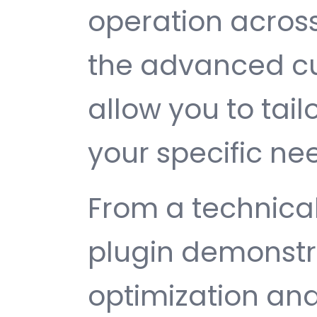
operation across
giriş
Betzula
Betzula
giriş
meybet
meybet
giriş
Atlasbet
Atlasbet
the advanced cu
giriş
betnis
giriş
jokerbet
allow you to tail
giriş
millibahis
giriş
jasminbet
giriş
pulibet
your specific ne
giriş
pulibet
giriş
holiganbet
giriş
pusulabet
From a technical
giriş
cratosroyalbet
giriş
dedebet
plugin demonstr
giriş
betplay
betplay
giriş
Festwin
giriş
jasminbet
optimization and
giriş
biabet
giriş
Grandpashabet