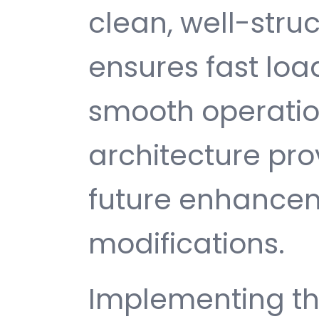
clean, well-str
giriş
Betbigo
Betbigo
giriş
Kalebet
Kalebet
giriş
Teosbet
Teosbet
ensures fast loa
giriş
Amgbahis
Amgbahis
giriş
Royalbet
Royalbet
smooth operatio
giriş
Jokerbet
Jokerbet
giriş
Zulabet
Zulabet
giriş
Matbet
Matbet
architecture provi
giriş
Pusulabet
Pusulabet
giriş
Meybet
Meybet
future enhance
giriş
romabet
romabet
giriş
norabahis
norabahis
giriş
enbet
enbet
modifications.
giriş
bahiscasino
bahiscasino
giriş
pokerklas
giriş
betzula
betzula
Implementing thi
giriş
amgbahis