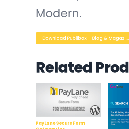
giriş
Atlasbet
Atlasbet
giriş
Atlasbet
Atlasbet
Modern.
giriş
romabet
romabet
giriş
norabahis
norabahis
giriş
enbet
enbet
giriş
amgbahis
amgbahis
Download Publibox – Blog & Magazi...
giriş
pokerklas
pokerklas
giriş
betzula
betzula
giriş
bahiscasino
bahiscasino
Related Pro
giriş
avrupabet
avrupabet
giriş
alobet
alobet
giriş
restbet
restbet
giriş
Kalebet
Kalebet
giriş
Betbigo
Betbigo
giriş
Teosbet
Teosbet
giriş
Amgbahis
Amgbahis
giriş
Royalbet
Royalbet
PayLane Secure Form
giriş
Jokerbet
Jokerbet