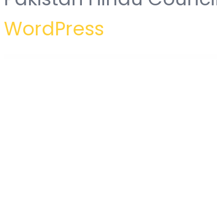
giriş
betzula
giriş
bahiscasino
WordPress
giriş
avrupabet
avrupabet
giriş
alobet
alobet
giriş
restbet
restbet
WordPress Hub
Uzino Startup App Elementor Template Kit
Vagabonds – Travel Blog Elementor Template Kit
Vagha – Night Club & DJ Elementor Template Kit
Vaidy – Physical Therapy & Chiropractor WordPres
giriş
http://mikefreemanministries.com/
giriş
https://tr.romabet-
sanal-
orjinal1.vip/
https://plan-
reprise-
activite.com/
https://plan-
reprise-
activite.com/
giriş
https://tr.betplay-
sanal-
orjinal.vip/
https://dentalcaremichalin.pl/
giriş
https://tr.editorbet-
sanal-