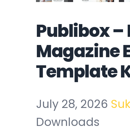
giriş
alobet
alobet
giriş
hiltonbet
hiltonbet
giriş
imajbet
imajbet
Publibox – 
giriş
kulisbet
kulisbet
giriş
jokerbet
giriş
pulibet
Magazine 
giriş
pulibet
giriş
pusulabet
giriş
pusulabet
Template K
giriş
Cratosroyalbet
giriş
Cratosroyalbet
giriş
Grandpashabet
giriş
Grandpashabet
giriş
biabet
July 28, 2026
Su
giriş
betplay
giriş
jasminbet
Downloads
giriş
Festwin
Festwin
giriş
Restbet
Restbet