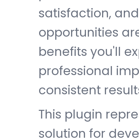
giriş
alobet
alobet
giriş
avrupabet
avrupabet
satisfaction, an
giriş
restbet
giriş
Betbigo
Betbigo
opportunities a
giriş
Kalebet
Kalebet
giriş
Teosbet
Teosbet
benefits you'll e
giriş
Amgbahis
Amgbahis
giriş
Royalbet
Royalbet
giriş
Jokerbet
Jokerbet
professional im
giriş
Vegabet
Vegabet
giriş
Betzula
Betzula
consistent result
giriş
Editörbet
Editörbet
giriş
romabet
giriş
norabahis
giriş
enbet
enbet
This plugin repr
giriş
bahiscasino
bahiscasino
giriş
pokerklas
pokerklas
solution for de
giriş
betzula
betzula