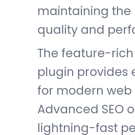
giriş
bahiscasino
bahiscasino
maintaining the 
giriş
romabet
romabet
giriş
norabahis
norabahis
quality and per
giriş
enbet
enbet
giriş
amgbahis
amgbahis
giriş
pokerklas
pokerklas
The feature-rich 
giriş
betzula
betzula
giriş
bahiscasino
bahiscasino
giriş
avrupabet
avrupabet
plugin provides
giriş
alobet
alobet
giriş
restbet
restbet
for modern web
giriş
Betbigo
Betbigo
giriş
Kalebet
Kalebet
giriş
Amgbahis
Amgbahis
Advanced SEO op
giriş
Royalbet
Royalbet
giriş
Teosbet
Teosbet
lightning-fast 
giriş
Jokerbet
Jokerbet
giriş
Vegabet
Vegabet