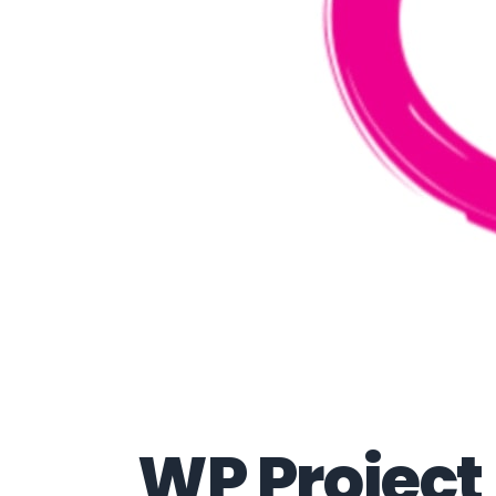
giriş
alobet
alobet
giriş
hiltonbet
hiltonbet
giriş
imajbet
imajbet
giriş
kulisbet
kulisbet
giriş
jokerbet
giriş
pulibet
giriş
pulibet
giriş
pusulabet
giriş
pusulabet
giriş
Cratosroyalbet
giriş
Cratosroyalbet
giriş
Grandpashabet
giriş
Grandpashabet
giriş
biabet
giriş
betplay
giriş
jasminbet
WP Project
giriş
Festwin
Festwin
giriş
Restbet
Restbet