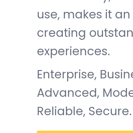
giriş
Atlasbet
Atlasbet
giriş
Atlasbet
Atlasbet
use, makes it an 
giriş
romabet
romabet
giriş
norabahis
norabahis
creating outsta
giriş
enbet
enbet
giriş
amgbahis
amgbahis
giriş
pokerklas
pokerklas
experiences.
giriş
betzula
betzula
giriş
bahiscasino
bahiscasino
giriş
avrupabet
avrupabet
Enterprise, Busin
giriş
alobet
alobet
giriş
restbet
restbet
Advanced, Moder
giriş
Kalebet
Kalebet
giriş
Betbigo
Betbigo
giriş
Teosbet
Teosbet
Reliable, Secure.
giriş
Amgbahis
Amgbahis
giriş
Royalbet
Royalbet
giriş
Jokerbet
Jokerbet