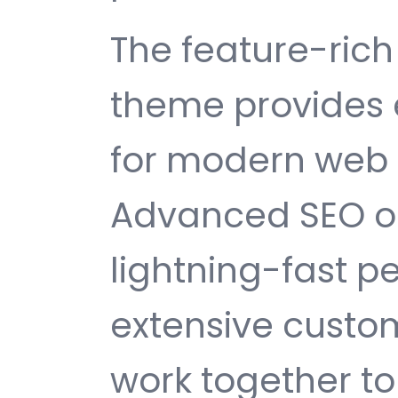
giriş
Betzula
Betzula
The feature-rich 
giriş
meybet
meybet
giriş
Atlasbet
Atlasbet
giriş
betnis
theme provides 
giriş
jokerbet
giriş
millibahis
for modern web
giriş
jasminbet
giriş
pulibet
giriş
pulibet
Advanced SEO op
giriş
holiganbet
giriş
pusulabet
lightning-fast 
giriş
cratosroyalbet
giriş
dedebet
giriş
betplay
betplay
extensive custom
giriş
Festwin
giriş
jasminbet
work together to
giriş
biabet
giriş
Grandpashabet