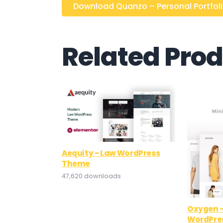
giriş
Vegabet
Vegabet
Download Quanzo – Personal Portfolio 
giriş
Betzula
Betzula
giriş
Meybet
Meybet
giriş
Kalebet
Kalebet
Related Pro
giriş
Betbigo
Betbigo
giriş
Teosbet
Teosbet
giriş
Vegabet
Vegabet
giriş
Restbet
Restbet
giriş
Betplay
Betplay
giriş
Efesbet
Efesbet
giriş
Enjoybet
Aequity - Law WordPress
Theme
giriş
romabet
romabet
giriş
norabahis
norabahis
47,620 downloads
giriş
enbet
enbet
giriş
pulibet
Oxygen
giriş
pokerklas
pokerklas
WordPre