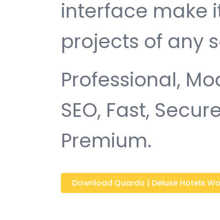
giriş
Atlasbet
Atlasbet
interface make i
giriş
Atlasbet
Atlasbet
giriş
romabet
romabet
projects of any s
giriş
norabahis
norabahis
giriş
enbet
enbet
giriş
amgbahis
amgbahis
Professional, Mo
giriş
pokerklas
pokerklas
giriş
betzula
betzula
giriş
bahiscasino
bahiscasino
SEO, Fast, Secur
giriş
avrupabet
avrupabet
giriş
alobet
alobet
Premium.
giriş
restbet
restbet
giriş
Kalebet
Kalebet
giriş
Betbigo
Betbigo
giriş
Teosbet
Teosbet
Download Quardo | Deluxe Hotels Word
giriş
Amgbahis
Amgbahis
giriş
Royalbet
Royalbet
giriş
Jokerbet
Jokerbet