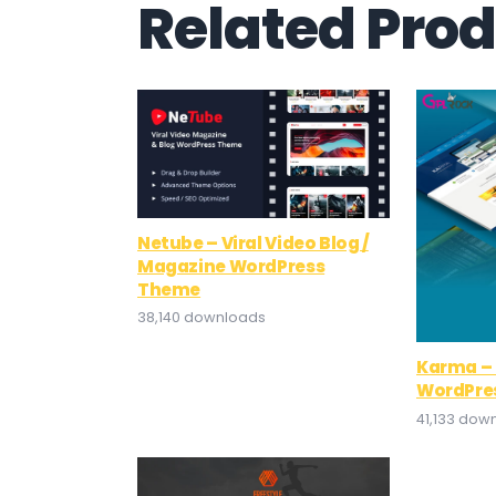
Related Pro
giriş
Vegabet
Vegabet
giriş
Betzula
Betzula
giriş
Meybet
Meybet
giriş
Kalebet
Kalebet
giriş
Betbigo
Betbigo
giriş
Teosbet
Teosbet
giriş
Vegabet
Vegabet
giriş
Restbet
Netube – Viral Video Blog /
Restbet
Magazine WordPress
giriş
Betplay
Betplay
Theme
giriş
Efesbet
Efesbet
38,140 downloads
giriş
Enjoybet
giriş
romabet
romabet
Karma –
WordPre
giriş
norabahis
norabahis
41,133 dow
giriş
enbet
enbet
giriş
pulibet
giriş
pokerklas
pokerklas