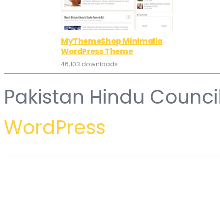
giriş
Vegabet
Vegabet
giriş
Betzula
Betzula
giriş
Meybet
Meybet
giriş
Kalebet
Kalebet
MyThemeShop Minimalia
WordPress Theme
giriş
Betbigo
Betbigo
giriş
Teosbet
Teosbet
46,103 downloads
giriş
Vegabet
Vegabet
Pakistan Hindu Counci
giriş
Restbet
Restbet
WordPress
giriş
Betplay
Betplay
giriş
Efesbet
Efesbet
giriş
Enjoybet
WordPress Hub
Comed – Comedian Elementor Template Kit
Coming Soon and Maintenance Mode
Coming Soon Counter Page / Maintenance Mode WordPress Plugin – Lacoming Soon
Coming Soon Products for WooCommerce
Comment Fo
giriş
romabet
romabet
giriş
norabahis
norabahis
giriş
enbet
enbet
giriş
pulibet
giriş
pokerklas
pokerklas