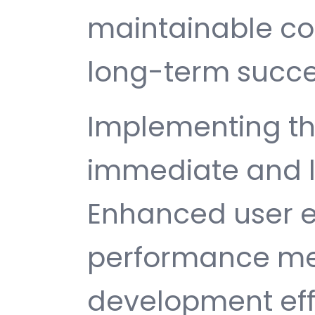
giriş
Betbigo
Betbigo
maintainable c
giriş
Kalebet
Kalebet
giriş
Teosbet
Teosbet
long-term succe
giriş
Amgbahis
Amgbahis
giriş
Royalbet
Royalbet
giriş
Jokerbet
Jokerbet
Implementing th
giriş
Zulabet
Zulabet
giriş
Matbet
Matbet
giriş
Pusulabet
Pusulabet
immediate and l
giriş
Meybet
Meybet
giriş
romabet
romabet
Enhanced user e
giriş
norabahis
norabahis
giriş
enbet
enbet
giriş
bahiscasino
bahiscasino
performance met
giriş
pokerklas
giriş
betzula
betzula
development ef
giriş
amgbahis