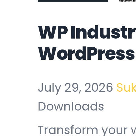
giriş
alobet
alobet
giriş
hiltonbet
hiltonbet
giriş
imajbet
imajbet
WP Industry
giriş
kulisbet
kulisbet
giriş
jokerbet
giriş
pulibet
WordPress
giriş
pulibet
giriş
pusulabet
giriş
pusulabet
giriş
Cratosroyalbet
giriş
Cratosroyalbet
July 29, 2026
Su
giriş
Grandpashabet
giriş
Grandpashabet
Downloads
giriş
biabet
giriş
betplay
giriş
jasminbet
Transform your
giriş
Festwin
Festwin
giriş
Restbet
Restbet