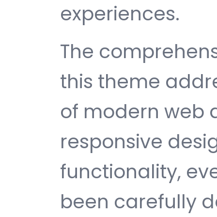
experiences.
giriş
bahiscasino
bahiscasino
giriş
romabet
romabet
giriş
norabahis
norabahis
The comprehensi
giriş
enbet
enbet
giriş
amgbahis
amgbahis
giriş
pokerklas
pokerklas
this theme addr
giriş
betzula
betzula
giriş
bahiscasino
bahiscasino
of modern web 
giriş
avrupabet
avrupabet
giriş
alobet
alobet
giriş
restbet
restbet
responsive desi
giriş
Betbigo
Betbigo
giriş
Kalebet
Kalebet
functionality, e
giriş
Amgbahis
Amgbahis
giriş
Royalbet
Royalbet
giriş
Teosbet
Teosbet
been carefully d
giriş
Jokerbet
Jokerbet
giriş
Vegabet
Vegabet