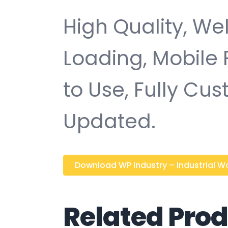
giriş
amgbahis
amgbahis
giriş
alobet
High Quality, We
giriş
restbet
restbet
giriş
norabahis
Loading, Mobile 
giriş
Kalebet
Kalebet
giriş
Netbahis
Netbahis
giriş
Teosbet
Teosbet
to Use, Fully Cu
giriş
grandbetting
grandbetting
giriş
Amgbahis
Amgbahis
Updated.
giriş
Romabet
Romabet
giriş
Teosbet
Teosbet
giriş
Betplay
Betplay
giriş
Enjoybet
Enjoybet
Download WP Industry – Industrial Wor
giriş
Editorbet
Editorbet
giriş
Vegabet
Vegabet
giriş
Sonbahis
Sonbahis
Related Pro
giriş
aresbet
aresbet
aresbet
giriş
aresbet