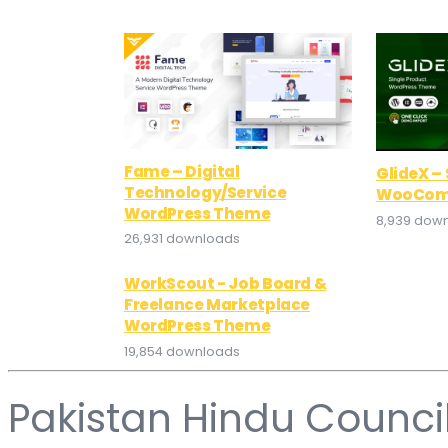
giriş
Atlasbet
Atlasbet
giriş
Atlasbet
Atlasbet
giriş
romabet
romabet
giriş
norabahis
norabahis
giriş
enbet
enbet
giriş
amgbahis
amgbahis
giriş
pokerklas
pokerklas
Fame – Digital
GlideX –
giriş
betzula
betzula
Technology/Service
WooCom
giriş
bahiscasino
bahiscasino
WordPress Theme
8,939 dow
giriş
avrupabet
avrupabet
26,931 downloads
giriş
alobet
alobet
giriş
restbet
restbet
WorkScout - Job Board &
giriş
Kalebet
Kalebet
Freelance Marketplace
WordPress Theme
giriş
Betbigo
Betbigo
giriş
Teosbet
Teosbet
19,854 downloads
giriş
Amgbahis
Amgbahis
Pakistan Hindu Counci
giriş
Royalbet
Royalbet
giriş
Jokerbet
Jokerbet