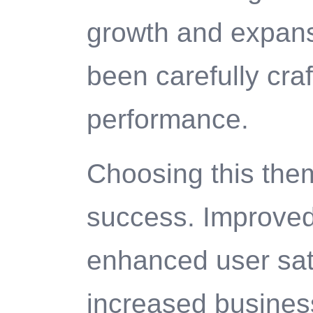
giriş
kingroyal
meritking
meritking
growth and expans
giriş
marsbahis
marsbahis
giriş
marsbahis
marsbahis
marsbahis
been carefully craf
giriş
marsbahis
matbet
mavibet
mavibet
giriş
mavibet
interbahis
interbahis
giriş
interbahis
meritking
meritking
performance.
giriş
meritking
kingroyal
kingroyal
giriş
kingroyal
meritking
meritking
giriş
meritking
matbet
matbet
Choosing this the
giriş
matbet
matbet
matbet
giriş
matbet
mavibet
mavibet
success. Improved
giriş
mavibet
interbahis
interbahis
giriş
interbahis
Jokerbet
Jokerbet
giriş
Jokerbet
Mavibet
Mavibet
enhanced user sat
giriş
Mavibet
Restbet
Restbet
giriş
Restbet
Vegabet
Vegabet
increased business
giriş
Vegabet
Pashagaming
Pashagaming