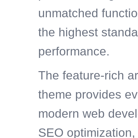
giriş
aresbet
jokerbet
jokerbet
unmatched function
giriş
jokerbet
pashagaming
pashagaming
giriş
pashagaming
kalebet
kalebet
the highest standa
giriş
kalebet
Teosbet
Teosbet
giriş
Teosbet
Betplay
Betplay
giriş
Betplay
Betplay
Betplay
performance.
giriş
Betplay
Enjoybet
Enjoybet
giriş
Enjoybet
Enjoybet
Enjoybet
giriş
Enjoybet
Efesbet
Efesbet
The feature-rich ar
giriş
Efesbet
Efesbet
Efesbet
giriş
Efesbet
Betbigo
Betbigo
theme provides ev
giriş
Betbigo
Betbigo
Betbigo
giriş
Betbigo
Dedebet
Dedebet
giriş
Dedebet
Dedebet
Dedebet
modern web deve
giriş
Dedebet
İnterbahis
İnterbahis
giriş
İnterbahis
Netbahis
Netbahis
SEO optimization, 
giriş
Netbahis
Jokerbet
Jokerbet
giriş
Jokerbet
Roketbet
Roketbet