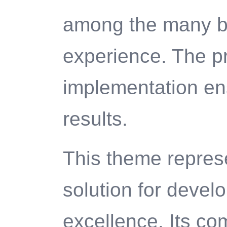
giriş
Pashagaming
Galabet
Galabet
giriş
Galabet
among the many be
experience. The p
implementation en
results.
This theme represe
solution for deve
excellence. Its c