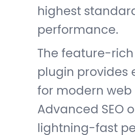
giriş
bahiscasino
bahiscasino
highest standard
giriş
romabet
romabet
giriş
norabahis
norabahis
performance.
giriş
enbet
enbet
giriş
amgbahis
amgbahis
giriş
pokerklas
pokerklas
The feature-rich 
giriş
betzula
betzula
giriş
bahiscasino
bahiscasino
giriş
avrupabet
avrupabet
plugin provides
giriş
alobet
alobet
giriş
restbet
restbet
for modern web
giriş
Betbigo
Betbigo
giriş
Kalebet
Kalebet
giriş
Amgbahis
Amgbahis
Advanced SEO op
giriş
Royalbet
Royalbet
giriş
Teosbet
Teosbet
lightning-fast 
giriş
Jokerbet
Jokerbet
giriş
Vegabet
Vegabet