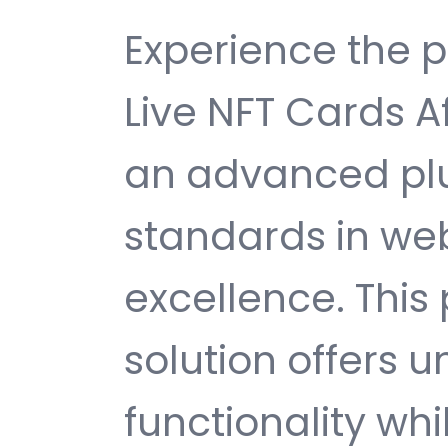
giriş
Amgbahis
Amgbahis
Experience the 
giriş
Romabet
Romabet
giriş
Grandpashabet
Grandpashabet
giriş
Marsbahis
Marsbahis
Live NFT Cards Af
giriş
pulibet
giriş
pulibet
an advanced plu
giriş
pusulabet
giriş
pusulabet
giriş
Cratosroyalbet
standards in w
giriş
Cratosroyalbet
giriş
Grandpashabet
Grandpashabet
excellence. This
giriş
Grandpashabet
giriş
biabet
giriş
betplay
solution offers
giriş
jasminbet
giriş
dedebet
functionality wh
giriş
https://kaystudio.net
https://kaystudio.net
giriş
holiganbet
holiganbet