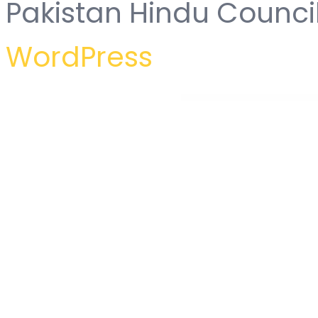
Pakistan Hindu Counci
giriş
betzula
giriş
bahiscasino
giriş
avrupabet
avrupabet
WordPress
giriş
alobet
alobet
giriş
restbet
restbet
giriş
http://mikefreemanministries.com/
WordPress Hub
WPMU DEV Admin Panel Tips
WPMU DEV Affiliates
WPMU DEV Appointments Plus
WPMU DEV 
giriş
https://tr.romabet-
sanal-
orjinal1.vip/
https://plan-
reprise-
activite.com/
https://plan-
reprise-
activite.com/
giriş
https://tr.betplay-
sanal-
orjinal.vip/
https://dentalcaremichalin.pl/
giriş
https://tr.editorbet-
sanal-