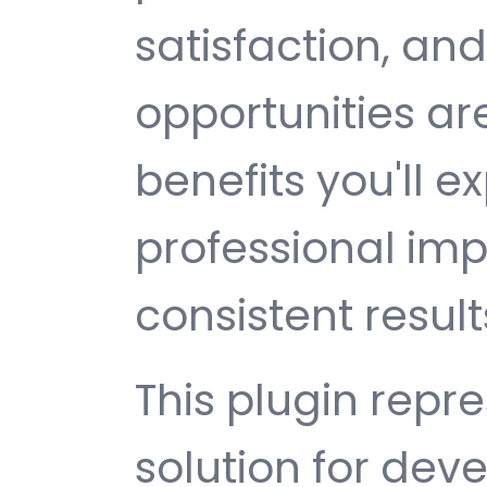
giriş
alobet
alobet
giriş
avrupabet
avrupabet
satisfaction, an
giriş
restbet
giriş
Betbigo
Betbigo
opportunities a
giriş
Kalebet
Kalebet
giriş
Teosbet
Teosbet
benefits you'll e
giriş
Amgbahis
Amgbahis
giriş
Royalbet
Royalbet
giriş
Jokerbet
Jokerbet
professional im
giriş
Vegabet
Vegabet
giriş
Betzula
Betzula
consistent result
giriş
Editörbet
Editörbet
giriş
romabet
giriş
norabahis
giriş
enbet
enbet
This plugin repr
giriş
bahiscasino
bahiscasino
giriş
pokerklas
pokerklas
solution for de
giriş
betzula
betzula