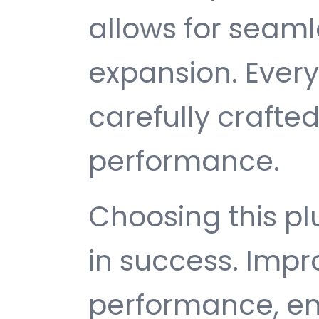
giriş
Betbigo
Betbigo
allows for seam
giriş
Kalebet
Kalebet
giriş
Teosbet
Teosbet
expansion. Ever
giriş
Amgbahis
Amgbahis
giriş
Royalbet
Royalbet
carefully crafted
giriş
Jokerbet
Jokerbet
giriş
Zulabet
Zulabet
giriş
Matbet
Matbet
performance.
giriş
Pusulabet
Pusulabet
giriş
Meybet
Meybet
giriş
romabet
romabet
Choosing this p
giriş
norabahis
norabahis
giriş
enbet
enbet
giriş
bahiscasino
bahiscasino
in success. Imp
giriş
pokerklas
giriş
betzula
betzula
performance, e
giriş
amgbahis