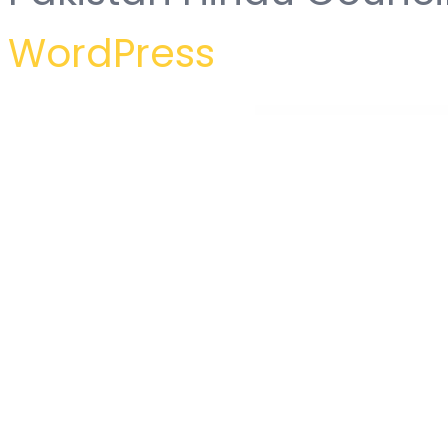
giriş
betzula
giriş
bahiscasino
WordPress
giriş
avrupabet
avrupabet
giriş
alobet
alobet
giriş
restbet
restbet
WordPress Hub
Urna – All-in-one WooCommerce WordPress Theme
Uruana – Multi Store Responsive WordPress Theme
Urusin – Business Consulting
giriş
http://mikefreemanministries.com/
giriş
https://tr.romabet-
sanal-
orjinal1.vip/
https://plan-
reprise-
activite.com/
https://plan-
reprise-
activite.com/
giriş
https://tr.betplay-
sanal-
orjinal.vip/
https://dentalcaremichalin.pl/
giriş
https://tr.editorbet-
sanal-