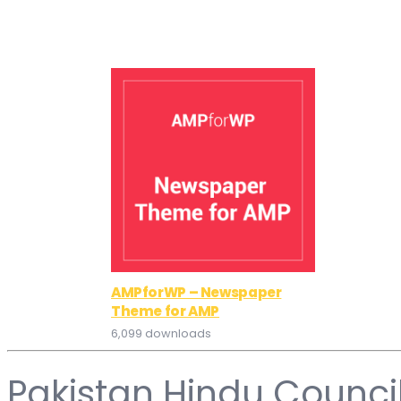
giriş
Vegabet
Vegabet
giriş
Betzula
Betzula
giriş
Meybet
Meybet
giriş
Kalebet
Kalebet
giriş
Betbigo
Betbigo
giriş
Teosbet
Teosbet
giriş
Vegabet
Vegabet
giriş
Restbet
Restbet
giriş
Betplay
Betplay
giriş
Efesbet
Efesbet
giriş
Enjoybet
AMPforWP – Newspaper
giriş
romabet
romabet
Theme for AMP
giriş
norabahis
norabahis
6,099 downloads
giriş
enbet
enbet
giriş
pulibet
Pakistan Hindu Counci
giriş
pokerklas
pokerklas