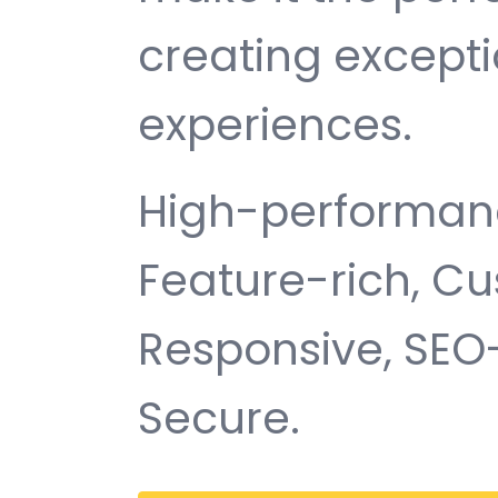
giriş
amgbahis
amgbahis
giriş
alobet
creating except
giriş
restbet
restbet
giriş
norabahis
experiences.
giriş
Kalebet
Kalebet
giriş
Netbahis
Netbahis
giriş
Teosbet
Teosbet
High-performanc
giriş
grandbetting
grandbetting
giriş
Amgbahis
Amgbahis
giriş
Romabet
Romabet
Feature-rich, Cu
giriş
Teosbet
Teosbet
giriş
Betplay
Betplay
Responsive, SEO-f
giriş
Enjoybet
Enjoybet
giriş
Editorbet
Editorbet
giriş
Vegabet
Vegabet
Secure.
giriş
Sonbahis
Sonbahis
giriş
aresbet
aresbet
aresbet
giriş
aresbet