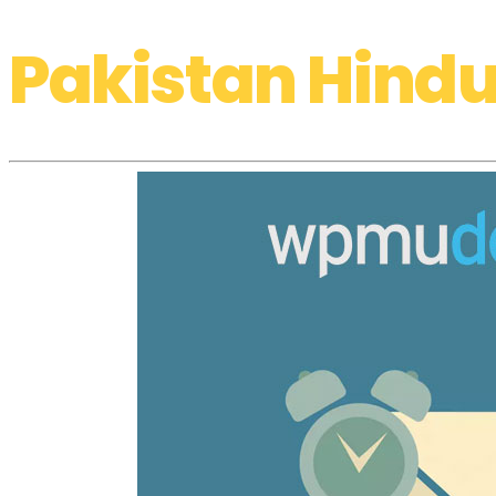
giriş
norabahis
norabahis
norabahis
giriş
Ultrabet
Ultrabet
Pakistan Hindu
giriş
Sonbahis
Sonbahis
giriş
Enjoybet
Enjoybet
giriş
Norabahis
Norabahis
giriş
Amgbahis
Amgbahis
giriş
Pokerklas
Pokerklas
giriş
Masterbetting
Masterbetting
giriş
Betgar
Betgar
giriş
Romabet
Romabet
giriş
Marsbahis
Marsbahis
giriş
Atmbahis
Atmbahis
giriş
Meritking
Meritking
giriş
betnis
giriş
efesbet
efesbet
giriş
marsbahis
giriş
holiganbet
holiganbet
giriş
maksibet
maksibet