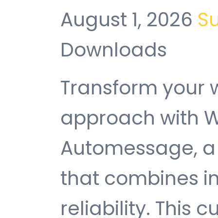
giriş
Amgbahis
Amgbahis
August 1, 2026
S
giriş
Romabet
Romabet
giriş
Grandpashabet
Grandpashabet
Downloads
giriş
Marsbahis
Marsbahis
giriş
pulibet
giriş
pulibet
Transform your
giriş
pusulabet
giriş
pusulabet
giriş
Cratosroyalbet
approach with 
giriş
Cratosroyalbet
giriş
Grandpashabet
Grandpashabet
Automessage, a 
giriş
Grandpashabet
giriş
biabet
giriş
betplay
that combines i
giriş
jasminbet
giriş
dedebet
reliability. This
giriş
https://kaystudio.net
https://kaystudio.net
giriş
holiganbet
holiganbet