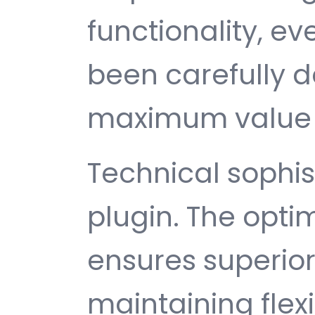
giriş
Betzula
Betzula
functionality, e
giriş
meybet
meybet
giriş
Atlasbet
Atlasbet
been carefully d
giriş
betnis
giriş
jokerbet
giriş
millibahis
maximum value 
giriş
jasminbet
giriş
pulibet
giriş
pulibet
Technical sophist
giriş
holiganbet
giriş
pusulabet
plugin. The opti
giriş
cratosroyalbet
giriş
dedebet
giriş
betplay
betplay
ensures superio
giriş
Festwin
giriş
jasminbet
maintaining flexib
giriş
biabet
giriş
Grandpashabet