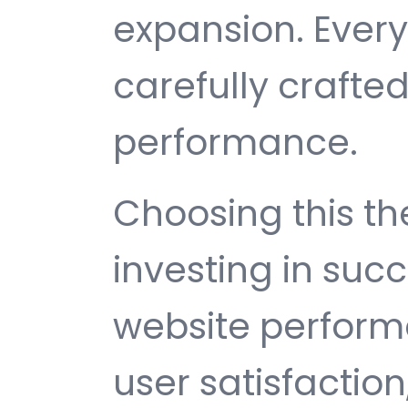
expansion. Ever
giriş
Betbigo
Betbigo
giriş
Kalebet
Kalebet
giriş
Teosbet
Teosbet
carefully crafted
giriş
Amgbahis
Amgbahis
giriş
Royalbet
Royalbet
performance.
giriş
Jokerbet
Jokerbet
giriş
Zulabet
Zulabet
giriş
Matbet
Matbet
Choosing this 
giriş
Pusulabet
Pusulabet
giriş
Meybet
Meybet
giriş
romabet
romabet
investing in suc
giriş
norabahis
norabahis
giriş
enbet
enbet
website perfor
giriş
bahiscasino
bahiscasino
giriş
pokerklas
giriş
betzula
betzula
user satisfactio
giriş
amgbahis