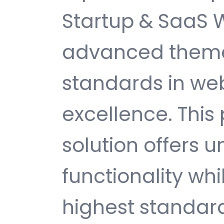
giriş
Amgbahis
Amgbahis
Startup & SaaS 
giriş
Romabet
Romabet
giriş
Grandpashabet
Grandpashabet
advanced theme
giriş
Marsbahis
Marsbahis
giriş
pulibet
giriş
pulibet
standards in w
giriş
pusulabet
giriş
pusulabet
excellence. This
giriş
Cratosroyalbet
giriş
Cratosroyalbet
giriş
Grandpashabet
Grandpashabet
solution offers
giriş
Grandpashabet
giriş
biabet
functionality wh
giriş
betplay
giriş
jasminbet
giriş
dedebet
highest standard
giriş
https://kaystudio.net
https://kaystudio.net
giriş
holiganbet
holiganbet