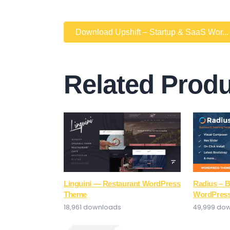
giriş
Atlasbet
Atlasbet
giriş
Atlasbet
Atlasbet
giriş
romabet
romabet
Download Upshift – Startup & SaaS Wor...
giriş
norabahis
norabahis
giriş
enbet
enbet
giriş
amgbahis
amgbahis
Related Prod
giriş
pokerklas
pokerklas
giriş
betzula
betzula
giriş
bahiscasino
bahiscasino
giriş
avrupabet
avrupabet
giriş
alobet
alobet
giriş
restbet
restbet
giriş
Kalebet
Kalebet
giriş
Betbigo
Betbigo
giriş
Teosbet
Teosbet
Linguini — Restaurant WordPress
Radius – B
giriş
Amgbahis
Amgbahis
Theme
WordPres
giriş
Royalbet
Royalbet
18,961 downloads
49,999 do
giriş
Jokerbet
Jokerbet