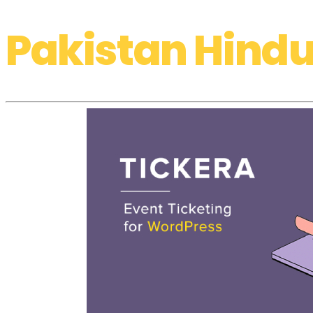
giriş
norabahis
norabahis
norabahis
giriş
Ultrabet
Ultrabet
Pakistan Hindu
giriş
Sonbahis
Sonbahis
giriş
Enjoybet
Enjoybet
giriş
Norabahis
Norabahis
giriş
Amgbahis
Amgbahis
giriş
Pokerklas
Pokerklas
giriş
Masterbetting
Masterbetting
giriş
Betgar
Betgar
giriş
Romabet
Romabet
giriş
Marsbahis
Marsbahis
giriş
Atmbahis
Atmbahis
giriş
Meritking
Meritking
giriş
betnis
giriş
efesbet
efesbet
giriş
marsbahis
giriş
holiganbet
holiganbet
giriş
maksibet
maksibet