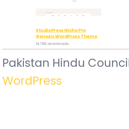
giriş
Vegabet
Vegabet
giriş
Betzula
Betzula
giriş
Meybet
Meybet
giriş
Kalebet
Kalebet
StudioPress Niche Pro
giriş
Betbigo
Betbigo
Genesis WordPress Theme
giriş
Teosbet
Teosbet
14,786 downloads
giriş
Vegabet
Vegabet
Pakistan Hindu Counci
giriş
Restbet
Restbet
giriş
Betplay
Betplay
WordPress
giriş
Efesbet
Efesbet
giriş
Enjoybet
giriş
romabet
romabet
WordPress Hub
Video Reel Live Streaming AddOn for WordPress
Video Reviews Pro – Video Widget WordPress Plugin
Video Watermark Plugin For WordPress
VideoMag – Magazine Vi
giriş
norabahis
norabahis
giriş
enbet
enbet
giriş
pulibet
giriş
pokerklas
pokerklas