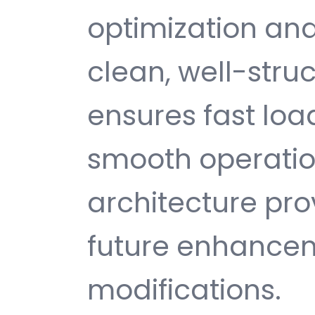
giriş
Betbigo
Betbigo
optimization and
giriş
Kalebet
Kalebet
giriş
Teosbet
Teosbet
clean, well-str
giriş
Amgbahis
Amgbahis
giriş
Royalbet
Royalbet
ensures fast loa
giriş
Jokerbet
Jokerbet
giriş
Zulabet
Zulabet
giriş
Matbet
Matbet
smooth operatio
giriş
Pusulabet
Pusulabet
giriş
Meybet
Meybet
architecture provi
giriş
romabet
romabet
giriş
norabahis
norabahis
giriş
enbet
enbet
future enhance
giriş
bahiscasino
bahiscasino
giriş
pokerklas
modifications.
giriş
betzula
betzula
giriş
amgbahis