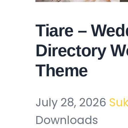
giriş
alobet
alobet
giriş
hiltonbet
hiltonbet
giriş
imajbet
imajbet
Tiare – Wed
giriş
kulisbet
kulisbet
giriş
jokerbet
giriş
pulibet
Directory 
giriş
pulibet
giriş
pusulabet
giriş
pusulabet
Theme
giriş
Cratosroyalbet
giriş
Cratosroyalbet
giriş
Grandpashabet
giriş
Grandpashabet
giriş
biabet
July 28, 2026
Su
giriş
betplay
giriş
jasminbet
Downloads
giriş
Festwin
Festwin
giriş
Restbet
Restbet