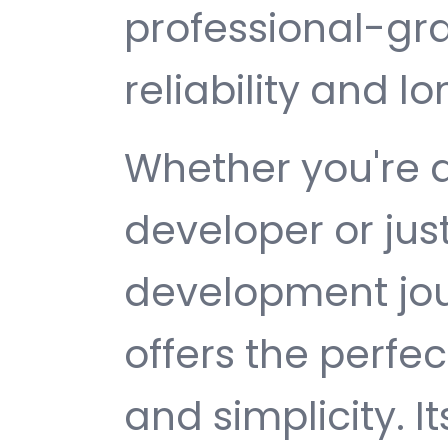
giriş
amgbahis
amgbahis
professional-gr
giriş
alobet
giriş
restbet
restbet
reliability and 
giriş
norabahis
giriş
Kalebet
Kalebet
giriş
Netbahis
Netbahis
Whether you're 
giriş
Teosbet
Teosbet
giriş
grandbetting
grandbetting
giriş
Amgbahis
Amgbahis
developer or jus
giriş
Romabet
Romabet
giriş
Teosbet
Teosbet
development jou
giriş
Betplay
Betplay
giriş
Enjoybet
Enjoybet
giriş
Editorbet
Editorbet
offers the perfe
giriş
Vegabet
Vegabet
giriş
Sonbahis
Sonbahis
and simplicity. 
giriş
aresbet
aresbet
aresbet
giriş
aresbet