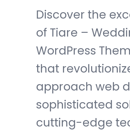
giriş
Amgbahis
Amgbahis
Discover the exc
giriş
Romabet
Romabet
giriş
Grandpashabet
Grandpashabet
giriş
Marsbahis
Marsbahis
of Tiare – Wedd
giriş
pulibet
giriş
pulibet
WordPress Them
giriş
pusulabet
giriş
pusulabet
giriş
Cratosroyalbet
that revolutioni
giriş
Cratosroyalbet
giriş
Grandpashabet
Grandpashabet
approach web d
giriş
Grandpashabet
giriş
biabet
giriş
betplay
sophisticated s
giriş
jasminbet
giriş
dedebet
cutting-edge te
giriş
https://kaystudio.net
https://kaystudio.net
giriş
holiganbet
holiganbet