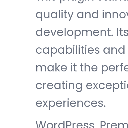
giriş
alobet
alobet
giriş
avrupabet
avrupabet
quality and inno
giriş
restbet
giriş
Betbigo
Betbigo
development. It
giriş
Kalebet
Kalebet
giriş
Teosbet
Teosbet
giriş
Amgbahis
Amgbahis
capabilities and
giriş
Royalbet
Royalbet
giriş
Jokerbet
Jokerbet
make it the perf
giriş
Vegabet
Vegabet
giriş
Betzula
Betzula
giriş
Editörbet
Editörbet
creating except
giriş
romabet
giriş
norabahis
experiences.
giriş
enbet
enbet
giriş
bahiscasino
bahiscasino
giriş
pokerklas
pokerklas
WordPress, Premi
giriş
betzula
betzula