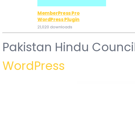
giriş
Vegabet
Vegabet
giriş
Betzula
Betzula
MemberPress Pro
giriş
Meybet
Meybet
WordPress Plugin
giriş
Kalebet
Kalebet
21,020 downloads
giriş
Betbigo
Betbigo
giriş
Teosbet
Teosbet
Pakistan Hindu Counci
giriş
Vegabet
Vegabet
WordPress
giriş
Restbet
Restbet
giriş
Betplay
Betplay
giriş
Efesbet
Efesbet
WordPress Hub
Deliver.ee – Instant/appointment delivery from Store Module
Deliverra – Food & Grocery Delivery App Elementor Template Kit
Delivery Boy For Multi-Restaurants Flutter App
Delivery 
giriş
Enjoybet
giriş
romabet
romabet
giriş
norabahis
norabahis
giriş
enbet
enbet
giriş
pulibet
giriş
pokerklas
pokerklas