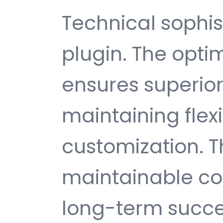
giriş
Betzula
Betzula
Technical sophist
giriş
meybet
meybet
giriş
Atlasbet
Atlasbet
plugin. The opti
giriş
betnis
giriş
jokerbet
giriş
millibahis
ensures superio
giriş
jasminbet
giriş
pulibet
maintaining flexib
giriş
pulibet
giriş
holiganbet
giriş
pusulabet
customization. T
giriş
cratosroyalbet
giriş
dedebet
maintainable c
giriş
betplay
betplay
giriş
Festwin
giriş
jasminbet
long-term succe
giriş
biabet
giriş
Grandpashabet