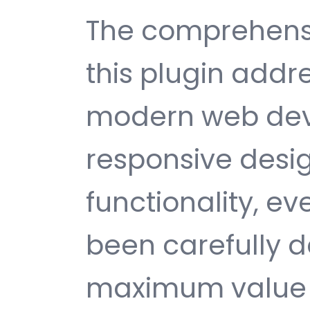
giriş
bahiscasino
bahiscasino
The comprehensi
giriş
romabet
romabet
giriş
norabahis
norabahis
this plugin addr
giriş
enbet
enbet
giriş
amgbahis
amgbahis
giriş
pokerklas
pokerklas
modern web dev
giriş
betzula
betzula
giriş
bahiscasino
bahiscasino
responsive desi
giriş
avrupabet
avrupabet
giriş
alobet
alobet
giriş
restbet
restbet
functionality, e
giriş
Betbigo
Betbigo
giriş
Kalebet
Kalebet
been carefully d
giriş
Amgbahis
Amgbahis
giriş
Royalbet
Royalbet
giriş
Teosbet
Teosbet
maximum value 
giriş
Jokerbet
Jokerbet
giriş
Vegabet
Vegabet