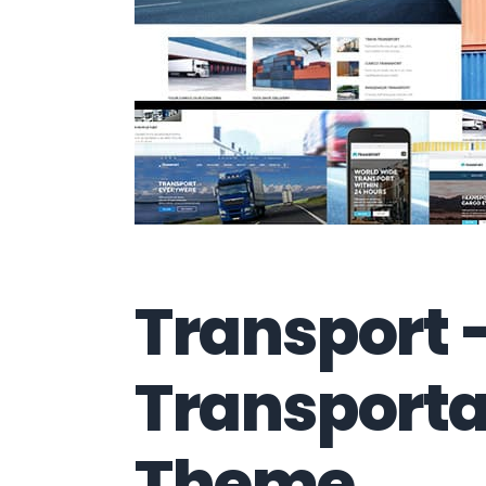
giriş
alobet
alobet
giriş
hiltonbet
hiltonbet
giriş
imajbet
imajbet
giriş
kulisbet
kulisbet
giriş
jokerbet
giriş
pulibet
giriş
pulibet
giriş
pusulabet
giriş
pusulabet
giriş
Cratosroyalbet
giriş
Cratosroyalbet
Transport 
giriş
Grandpashabet
giriş
Grandpashabet
giriş
biabet
Transportat
giriş
betplay
giriş
jasminbet
giriş
Festwin
Festwin
Theme
giriş
Restbet
Restbet