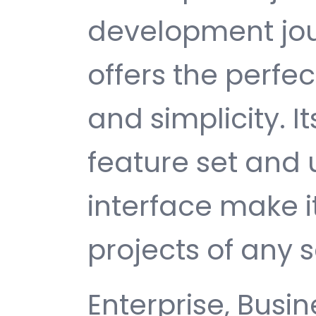
giriş
Atlasbet
Atlasbet
development jou
giriş
Atlasbet
Atlasbet
giriş
romabet
romabet
giriş
norabahis
norabahis
offers the perfe
giriş
enbet
enbet
giriş
amgbahis
amgbahis
and simplicity. 
giriş
pokerklas
pokerklas
giriş
betzula
betzula
giriş
bahiscasino
bahiscasino
feature set and 
giriş
avrupabet
avrupabet
giriş
alobet
alobet
interface make i
giriş
restbet
restbet
giriş
Kalebet
Kalebet
giriş
Betbigo
Betbigo
projects of any s
giriş
Teosbet
Teosbet
giriş
Amgbahis
Amgbahis
giriş
Royalbet
Royalbet
Enterprise, Busin
giriş
Jokerbet
Jokerbet