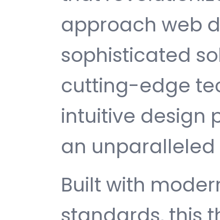
giriş
bahiscasino
bahiscasino
approach web d
giriş
romabet
romabet
giriş
norabahis
norabahis
giriş
enbet
enbet
sophisticated s
giriş
amgbahis
amgbahis
giriş
pokerklas
pokerklas
cutting-edge te
giriş
betzula
betzula
giriş
bahiscasino
bahiscasino
giriş
avrupabet
avrupabet
intuitive design 
giriş
alobet
alobet
giriş
restbet
restbet
an unparalleled 
giriş
Betbigo
Betbigo
giriş
Kalebet
Kalebet
giriş
Amgbahis
Amgbahis
Built with mode
giriş
Royalbet
Royalbet
giriş
Teosbet
Teosbet
giriş
Jokerbet
Jokerbet
standards, this 
giriş
Vegabet
Vegabet