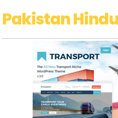
giriş
norabahis
norabahis
norabahis
giriş
Ultrabet
Ultrabet
Pakistan Hindu
giriş
Sonbahis
Sonbahis
giriş
Enjoybet
Enjoybet
giriş
Norabahis
Norabahis
giriş
Amgbahis
Amgbahis
giriş
Pokerklas
Pokerklas
giriş
Masterbetting
Masterbetting
giriş
Betgar
Betgar
giriş
Romabet
Romabet
giriş
Marsbahis
Marsbahis
giriş
Atmbahis
Atmbahis
giriş
Meritking
Meritking
giriş
betnis
giriş
efesbet
efesbet
giriş
marsbahis
giriş
holiganbet
holiganbet
giriş
maksibet
maksibet