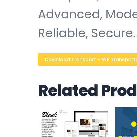
giriş
Vegabet
Vegabet
Advanced, Moder
giriş
Betzula
Betzula
giriş
Meybet
Meybet
giriş
Kalebet
Kalebet
Reliable, Secure.
giriş
Betbigo
Betbigo
giriş
Teosbet
Teosbet
giriş
Vegabet
Vegabet
Download Transport – WP Transportati
giriş
Restbet
Restbet
giriş
Betplay
Betplay
Related Pro
giriş
Efesbet
Efesbet
giriş
Enjoybet
giriş
romabet
romabet
giriş
norabahis
norabahis
giriş
enbet
enbet
giriş
pulibet
giriş
pokerklas
pokerklas