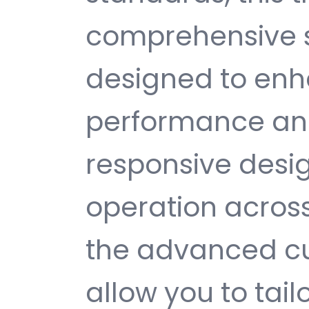
giriş
Betzula
Betzula
comprehensive s
giriş
meybet
meybet
giriş
Atlasbet
Atlasbet
giriş
betnis
designed to enh
giriş
jokerbet
giriş
millibahis
performance and
giriş
jasminbet
giriş
pulibet
giriş
pulibet
responsive desi
giriş
holiganbet
giriş
pusulabet
operation across
giriş
cratosroyalbet
giriş
dedebet
the advanced cu
giriş
betplay
betplay
giriş
Festwin
giriş
jasminbet
allow you to tail
giriş
biabet
giriş
Grandpashabet