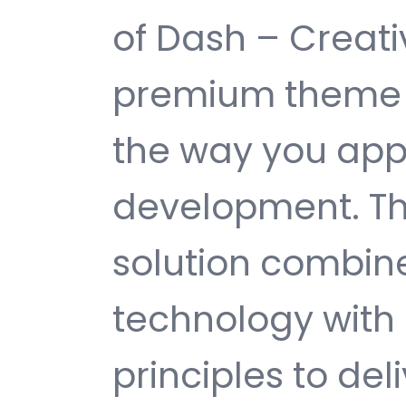
giriş
Amgbahis
Amgbahis
of Dash – Creat
giriş
Romabet
Romabet
giriş
Grandpashabet
Grandpashabet
premium theme t
giriş
Marsbahis
Marsbahis
giriş
pulibet
giriş
pulibet
the way you ap
giriş
pusulabet
giriş
pusulabet
development. Th
giriş
Cratosroyalbet
giriş
Cratosroyalbet
giriş
Grandpashabet
Grandpashabet
solution combin
giriş
Grandpashabet
giriş
biabet
technology with 
giriş
betplay
giriş
jasminbet
giriş
dedebet
principles to del
giriş
https://kaystudio.net
https://kaystudio.net
giriş
holiganbet
holiganbet