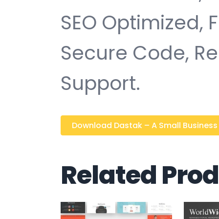
giriş
Atlasbet
Atlasbet
giriş
Atlasbet
Atlasbet
SEO Optimized, 
giriş
romabet
romabet
giriş
norabahis
norabahis
Secure Code, Re
giriş
enbet
enbet
giriş
amgbahis
amgbahis
Support.
giriş
pokerklas
pokerklas
giriş
betzula
betzula
giriş
bahiscasino
bahiscasino
giriş
avrupabet
avrupabet
giriş
alobet
alobet
Download Dastak – A Small Business R
giriş
restbet
restbet
giriş
Kalebet
Kalebet
giriş
Betbigo
Betbigo
Related Pro
giriş
Teosbet
Teosbet
giriş
Amgbahis
Amgbahis
giriş
Royalbet
Royalbet
giriş
Jokerbet
Jokerbet