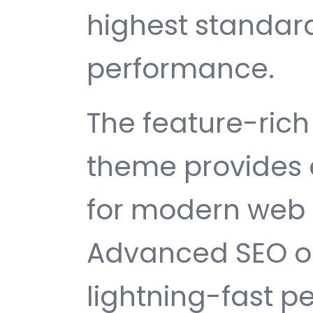
giriş
bahiscasino
bahiscasino
highest standard
giriş
romabet
romabet
giriş
norabahis
norabahis
performance.
giriş
enbet
enbet
giriş
amgbahis
amgbahis
giriş
pokerklas
pokerklas
The feature-rich 
giriş
betzula
betzula
giriş
bahiscasino
bahiscasino
giriş
avrupabet
avrupabet
theme provides 
giriş
alobet
alobet
giriş
restbet
restbet
for modern web
giriş
Betbigo
Betbigo
giriş
Kalebet
Kalebet
giriş
Amgbahis
Amgbahis
Advanced SEO op
giriş
Royalbet
Royalbet
giriş
Teosbet
Teosbet
lightning-fast 
giriş
Jokerbet
Jokerbet
giriş
Vegabet
Vegabet