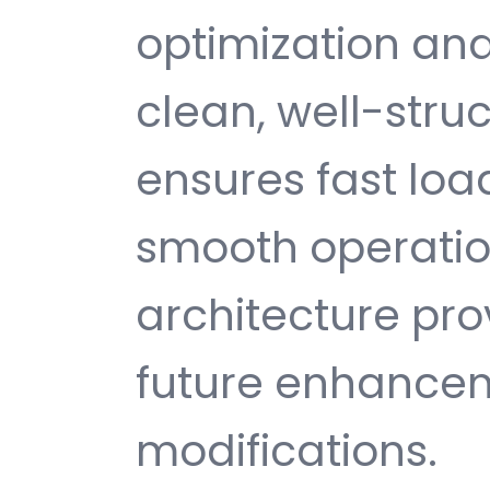
giriş
Betbigo
Betbigo
optimization and
giriş
Kalebet
Kalebet
giriş
Teosbet
Teosbet
clean, well-str
giriş
Amgbahis
Amgbahis
giriş
Royalbet
Royalbet
ensures fast loa
giriş
Jokerbet
Jokerbet
giriş
Zulabet
Zulabet
giriş
Matbet
Matbet
smooth operatio
giriş
Pusulabet
Pusulabet
giriş
Meybet
Meybet
architecture provi
giriş
romabet
romabet
giriş
norabahis
norabahis
giriş
enbet
enbet
future enhance
giriş
bahiscasino
bahiscasino
giriş
pokerklas
modifications.
giriş
betzula
betzula
giriş
amgbahis