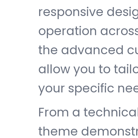
giriş
Betzula
Betzula
responsive desi
giriş
meybet
meybet
giriş
Atlasbet
Atlasbet
operation across
giriş
betnis
giriş
jokerbet
the advanced cu
giriş
millibahis
giriş
jasminbet
giriş
pulibet
allow you to tail
giriş
pulibet
giriş
holiganbet
your specific ne
giriş
pusulabet
giriş
cratosroyalbet
giriş
dedebet
giriş
betplay
betplay
From a technical
giriş
Festwin
giriş
jasminbet
theme demonstr
giriş
biabet
giriş
Grandpashabet