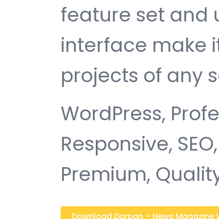
giriş
Atlasbet
Atlasbet
feature set and 
giriş
Atlasbet
Atlasbet
giriş
romabet
romabet
interface make i
giriş
norabahis
norabahis
giriş
enbet
enbet
giriş
amgbahis
amgbahis
projects of any s
giriş
pokerklas
pokerklas
giriş
betzula
betzula
giriş
bahiscasino
bahiscasino
WordPress, Profe
giriş
avrupabet
avrupabet
giriş
alobet
alobet
Responsive, SEO,
giriş
restbet
restbet
giriş
Kalebet
Kalebet
giriş
Betbigo
Betbigo
Premium, Quality
giriş
Teosbet
Teosbet
giriş
Amgbahis
Amgbahis
giriş
Royalbet
Royalbet
giriş
Jokerbet
Jokerbet
Download Darpan – News Magazine Wo