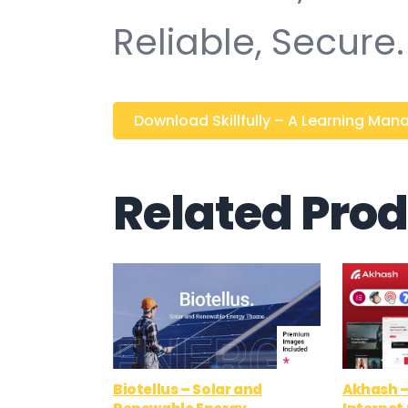
giriş
Atlasbet
Atlasbet
giriş
Atlasbet
Atlasbet
Reliable, Secure.
giriş
romabet
romabet
giriş
norabahis
norabahis
giriş
enbet
enbet
giriş
amgbahis
amgbahis
Download Skillfully – A Learning Mana.
giriş
pokerklas
pokerklas
giriş
betzula
betzula
giriş
bahiscasino
bahiscasino
Related Pro
giriş
avrupabet
avrupabet
giriş
alobet
alobet
giriş
restbet
restbet
giriş
Kalebet
Kalebet
giriş
Betbigo
Betbigo
giriş
Teosbet
Teosbet
giriş
Amgbahis
Amgbahis
giriş
Royalbet
Royalbet
Biotellus – Solar and
Akhash 
giriş
Jokerbet
Jokerbet