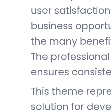
giriş
alobet
alobet
giriş
avrupabet
avrupabet
user satisfactio
giriş
restbet
giriş
Betbigo
Betbigo
business opport
giriş
Kalebet
Kalebet
giriş
Teosbet
Teosbet
the many benefit
giriş
Amgbahis
Amgbahis
giriş
Royalbet
Royalbet
giriş
Jokerbet
Jokerbet
The professiona
giriş
Vegabet
Vegabet
giriş
Betzula
Betzula
ensures consisten
giriş
Editörbet
Editörbet
giriş
romabet
giriş
norabahis
giriş
enbet
enbet
This theme repre
giriş
bahiscasino
bahiscasino
giriş
pokerklas
pokerklas
solution for de
giriş
betzula
betzula