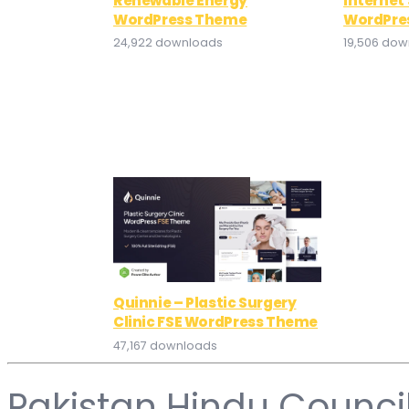
Renewable Energy
Internet
giriş
Vegabet
Vegabet
WordPress Theme
WordPre
giriş
Betzula
Betzula
24,922 downloads
19,506 do
giriş
Meybet
Meybet
giriş
Kalebet
Kalebet
giriş
Betbigo
Betbigo
giriş
Teosbet
Teosbet
giriş
Vegabet
Vegabet
giriş
Restbet
Restbet
giriş
Betplay
Betplay
giriş
Efesbet
Efesbet
giriş
Enjoybet
giriş
romabet
romabet
Quinnie – Plastic Surgery
Clinic FSE WordPress Theme
giriş
norabahis
norabahis
giriş
enbet
enbet
47,167 downloads
giriş
pulibet
Pakistan Hindu Counci
giriş
pokerklas
pokerklas