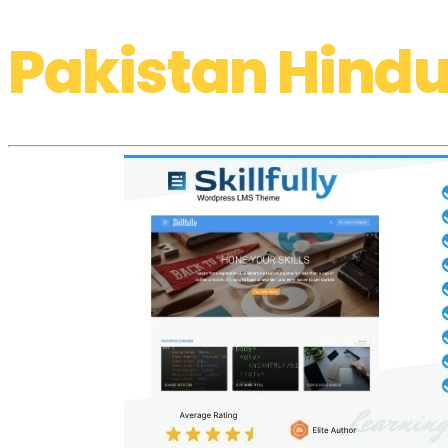
giriş
norabahis
norabahis
norabahis
giriş
Ultrabet
Ultrabet
Pakistan Hindu
giriş
Sonbahis
Sonbahis
giriş
Enjoybet
Enjoybet
giriş
Norabahis
Norabahis
giriş
Amgbahis
Amgbahis
giriş
Pokerklas
Pokerklas
giriş
Masterbetting
Masterbetting
giriş
Betgar
Betgar
giriş
Romabet
Romabet
giriş
Marsbahis
Marsbahis
giriş
Atmbahis
Atmbahis
giriş
Meritking
Meritking
giriş
betnis
giriş
efesbet
efesbet
giriş
marsbahis
giriş
holiganbet
holiganbet
giriş
maksibet
maksibet