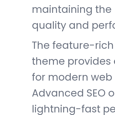
giriş
bahiscasino
bahiscasino
maintaining the 
giriş
romabet
romabet
giriş
norabahis
norabahis
quality and per
giriş
enbet
enbet
giriş
amgbahis
amgbahis
giriş
pokerklas
pokerklas
The feature-rich 
giriş
betzula
betzula
giriş
bahiscasino
bahiscasino
giriş
avrupabet
avrupabet
theme provides 
giriş
alobet
alobet
giriş
restbet
restbet
for modern web
giriş
Betbigo
Betbigo
giriş
Kalebet
Kalebet
giriş
Amgbahis
Amgbahis
Advanced SEO op
giriş
Royalbet
Royalbet
giriş
Teosbet
Teosbet
lightning-fast 
giriş
Jokerbet
Jokerbet
giriş
Vegabet
Vegabet