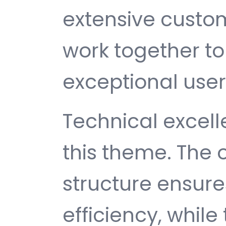
giriş
Betzula
Betzula
extensive custom
giriş
meybet
meybet
giriş
Atlasbet
Atlasbet
work together to
giriş
betnis
giriş
jokerbet
exceptional user
giriş
millibahis
giriş
jasminbet
giriş
pulibet
giriş
pulibet
Technical excelle
giriş
holiganbet
giriş
pusulabet
this theme. The
giriş
cratosroyalbet
giriş
dedebet
giriş
betplay
betplay
structure ensu
giriş
Festwin
giriş
jasminbet
efficiency, while
giriş
biabet
giriş
Grandpashabet