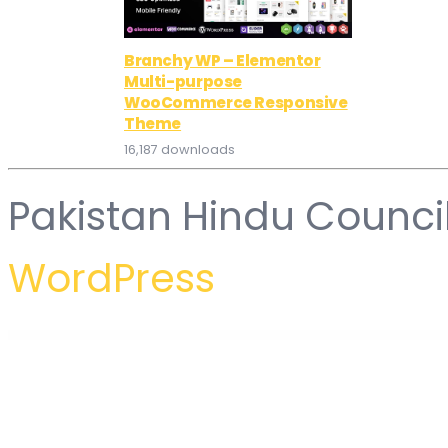
giriş
betzula
giriş
bahiscasino
giriş
avrupabet
avrupabet
Branchy WP – Elementor
Multi-purpose
giriş
alobet
alobet
WooCommerce Responsive
giriş
restbet
restbet
Theme
giriş
http://mikefreemanministries.com/
16,187 downloads
giriş
https://tr.romabet-
sanal-
Pakistan Hindu Counci
orjinal1.vip/
https://plan-
reprise-
activite.com/
https://plan-
WordPress
reprise-
activite.com/
giriş
https://tr.betplay-
WordPress Hub
PanelPal for Elementor – Manage Widgets and Categories
Pangke – Barbershop Template Kit
PanMail – WooCommerce Email Customizer
Panola : Resort and Hotel WordPress Theme
Paper Plan
sanal-
orjinal.vip/
https://dentalcaremichalin.pl/
giriş
https://tr.editorbet-
sanal-