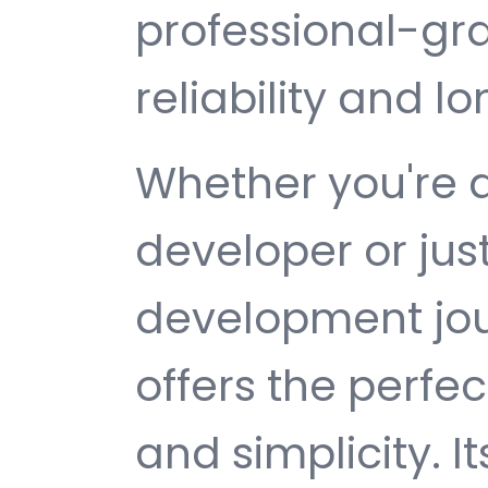
giriş
amgbahis
amgbahis
professional-gr
giriş
alobet
giriş
restbet
restbet
reliability and 
giriş
norabahis
giriş
Kalebet
Kalebet
giriş
Netbahis
Netbahis
Whether you're 
giriş
Teosbet
Teosbet
giriş
grandbetting
grandbetting
giriş
Amgbahis
Amgbahis
developer or jus
giriş
Romabet
Romabet
giriş
Teosbet
Teosbet
development jou
giriş
Betplay
Betplay
giriş
Enjoybet
Enjoybet
giriş
Editorbet
Editorbet
offers the perfe
giriş
Vegabet
Vegabet
giriş
Sonbahis
Sonbahis
and simplicity. 
giriş
aresbet
aresbet
aresbet
giriş
aresbet