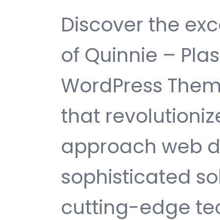
giriş
Amgbahis
Amgbahis
Discover the exc
giriş
Romabet
Romabet
giriş
Grandpashabet
Grandpashabet
giriş
Marsbahis
Marsbahis
of Quinnie – Plas
giriş
pulibet
giriş
pulibet
WordPress Them
giriş
pusulabet
giriş
pusulabet
giriş
Cratosroyalbet
that revolutioni
giriş
Cratosroyalbet
giriş
Grandpashabet
Grandpashabet
approach web d
giriş
Grandpashabet
giriş
biabet
giriş
betplay
sophisticated s
giriş
jasminbet
giriş
dedebet
cutting-edge te
giriş
https://kaystudio.net
https://kaystudio.net
giriş
holiganbet
holiganbet