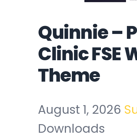
giriş
alobet
alobet
giriş
hiltonbet
hiltonbet
giriş
imajbet
imajbet
Quinnie – P
giriş
kulisbet
kulisbet
giriş
jokerbet
giriş
pulibet
Clinic FSE
giriş
pulibet
giriş
pusulabet
giriş
pusulabet
Theme
giriş
Cratosroyalbet
giriş
Cratosroyalbet
giriş
Grandpashabet
giriş
Grandpashabet
giriş
biabet
August 1, 2026
S
giriş
betplay
giriş
jasminbet
Downloads
giriş
Festwin
Festwin
giriş
Restbet
Restbet