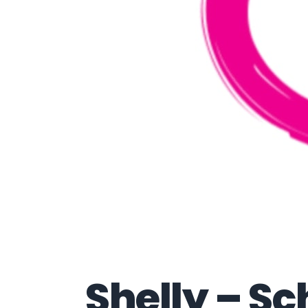
giriş
alobet
alobet
giriş
hiltonbet
hiltonbet
giriş
imajbet
imajbet
giriş
kulisbet
kulisbet
giriş
jokerbet
giriş
pulibet
giriş
pulibet
giriş
pusulabet
giriş
pusulabet
giriş
Cratosroyalbet
giriş
Cratosroyalbet
giriş
Grandpashabet
giriş
Grandpashabet
giriş
biabet
giriş
betplay
giriş
jasminbet
Shelly – S
giriş
Festwin
Festwin
giriş
Restbet
Restbet