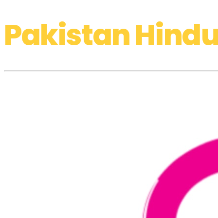
giriş
norabahis
norabahis
norabahis
giriş
Ultrabet
Ultrabet
Pakistan Hindu
giriş
Sonbahis
Sonbahis
giriş
Enjoybet
Enjoybet
giriş
Norabahis
Norabahis
giriş
Amgbahis
Amgbahis
giriş
Pokerklas
Pokerklas
giriş
Masterbetting
Masterbetting
giriş
Betgar
Betgar
giriş
Romabet
Romabet
giriş
Marsbahis
Marsbahis
giriş
Atmbahis
Atmbahis
giriş
Meritking
Meritking
giriş
betnis
giriş
efesbet
efesbet
giriş
marsbahis
giriş
holiganbet
holiganbet
giriş
maksibet
maksibet