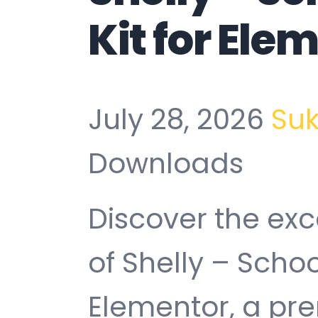
giriş
Amgbahis
Amgbahis
Kit for Ele
giriş
Romabet
Romabet
giriş
Grandpashabet
Grandpashabet
giriş
Marsbahis
Marsbahis
giriş
pulibet
giriş
pulibet
July 28, 2026
Su
giriş
pusulabet
giriş
pusulabet
Downloads
giriş
Cratosroyalbet
giriş
Cratosroyalbet
giriş
Grandpashabet
Grandpashabet
Discover the exc
giriş
Grandpashabet
giriş
biabet
giriş
betplay
of Shelly – Schoo
giriş
jasminbet
giriş
dedebet
Elementor, a pr
giriş
https://kaystudio.net
https://kaystudio.net
giriş
holiganbet
holiganbet