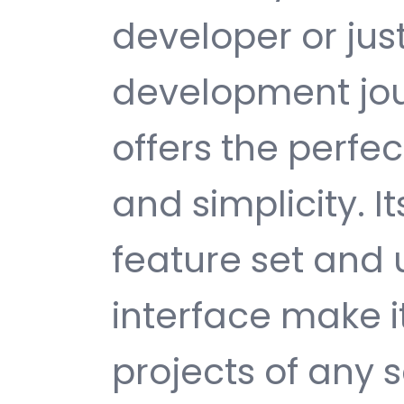
giriş
Atlasbet
Atlasbet
developer or jus
giriş
Atlasbet
Atlasbet
giriş
romabet
romabet
giriş
norabahis
norabahis
development jour
giriş
enbet
enbet
giriş
amgbahis
amgbahis
offers the perfe
giriş
pokerklas
pokerklas
giriş
betzula
betzula
giriş
bahiscasino
bahiscasino
and simplicity. 
giriş
avrupabet
avrupabet
giriş
alobet
alobet
feature set and 
giriş
restbet
restbet
giriş
Kalebet
Kalebet
giriş
Betbigo
Betbigo
interface make i
giriş
Teosbet
Teosbet
giriş
Amgbahis
Amgbahis
projects of any s
giriş
Royalbet
Royalbet
giriş
Jokerbet
Jokerbet