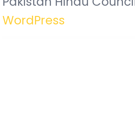
Pakistan Hindu Counci
orjinal.vip/
https://tr.editorbet-
sanal-
WordPress
orjinal.vip/
giriş
https://www.orgudike.com/
https://www.orgudike.
giriş
Kalebet
giriş
Romabet
Romabet
WordPress Hub
Fidalgo – Restaurant WordPress Theme
Fidda – Portfolio & Agency Elementor Template Kit
Fidem – Church & Religion WordPress Theme
Fierce – Bold Photography WordPress Theme
giriş
Teosbet
Teosbet
giriş
Vegabet
giriş
Restbet
giriş
Betplay
Betplay
giriş
Efesbet
Efesbet
giriş
Enjoybet
giriş
Meritking
Meritking
giriş
Marsbahis
Marsbahis
giriş
Avrupabet
Avrupabet
giriş
Mavibet
Mavibet
giriş
Galabet
Galabet
giriş
Norabahis
Norabahis