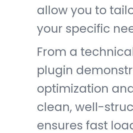
allow you to tail
giriş
Betbigo
Betbigo
giriş
Kalebet
Kalebet
giriş
Teosbet
Teosbet
your specific ne
giriş
Amgbahis
Amgbahis
giriş
Royalbet
Royalbet
giriş
Jokerbet
Jokerbet
From a technical
giriş
Zulabet
Zulabet
giriş
Matbet
Matbet
plugin demonstr
giriş
Pusulabet
Pusulabet
giriş
Meybet
Meybet
giriş
romabet
romabet
optimization and
giriş
norabahis
norabahis
giriş
enbet
enbet
clean, well-str
giriş
bahiscasino
bahiscasino
giriş
pokerklas
giriş
betzula
betzula
ensures fast loa
giriş
amgbahis