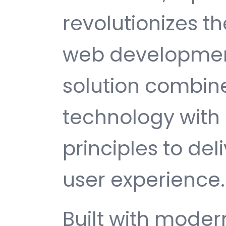
giriş
bahiscasino
bahiscasino
revolutionizes 
giriş
romabet
romabet
giriş
norabahis
norabahis
web development
giriş
enbet
enbet
giriş
amgbahis
amgbahis
giriş
pokerklas
pokerklas
solution combin
giriş
betzula
betzula
giriş
bahiscasino
bahiscasino
technology with 
giriş
avrupabet
avrupabet
giriş
alobet
alobet
giriş
restbet
restbet
principles to del
giriş
Betbigo
Betbigo
giriş
Kalebet
Kalebet
user experience.
giriş
Amgbahis
Amgbahis
giriş
Royalbet
Royalbet
giriş
Teosbet
Teosbet
Built with mode
giriş
Jokerbet
Jokerbet
giriş
Vegabet
Vegabet