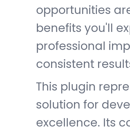
giriş
alobet
alobet
opportunities a
giriş
avrupabet
avrupabet
giriş
restbet
giriş
Betbigo
Betbigo
benefits you'll e
giriş
Kalebet
Kalebet
giriş
Teosbet
Teosbet
professional im
giriş
Amgbahis
Amgbahis
giriş
Royalbet
Royalbet
giriş
Jokerbet
Jokerbet
consistent result
giriş
Vegabet
Vegabet
giriş
Betzula
Betzula
giriş
Editörbet
Editörbet
This plugin repr
giriş
romabet
giriş
norabahis
solution for de
giriş
enbet
enbet
giriş
bahiscasino
bahiscasino
giriş
pokerklas
pokerklas
excellence. Its
giriş
betzula
betzula