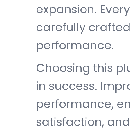
expansion. Ever
giriş
Betbigo
Betbigo
giriş
Kalebet
Kalebet
giriş
Teosbet
Teosbet
carefully crafted
giriş
Amgbahis
Amgbahis
giriş
Royalbet
Royalbet
performance.
giriş
Jokerbet
Jokerbet
giriş
Zulabet
Zulabet
giriş
Matbet
Matbet
Choosing this p
giriş
Pusulabet
Pusulabet
giriş
Meybet
Meybet
giriş
romabet
romabet
in success. Imp
giriş
norabahis
norabahis
giriş
enbet
enbet
performance, e
giriş
bahiscasino
bahiscasino
giriş
pokerklas
giriş
betzula
betzula
satisfaction, an
giriş
amgbahis