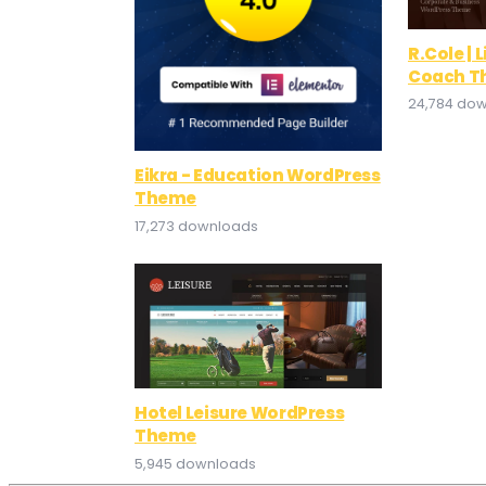
giriş
Vegabet
Vegabet
giriş
Betzula
Betzula
R.Cole | 
giriş
Meybet
Meybet
Coach T
giriş
Kalebet
Kalebet
24,784 do
giriş
Betbigo
Betbigo
giriş
Teosbet
Teosbet
giriş
Vegabet
Eikra - Education WordPress
Vegabet
Theme
giriş
Restbet
17,273 downloads
Restbet
giriş
Betplay
Betplay
giriş
Efesbet
Efesbet
giriş
Enjoybet
giriş
romabet
romabet
giriş
norabahis
norabahis
giriş
enbet
enbet
Hotel Leisure WordPress
Theme
giriş
pulibet
5,945 downloads
giriş
pokerklas
pokerklas