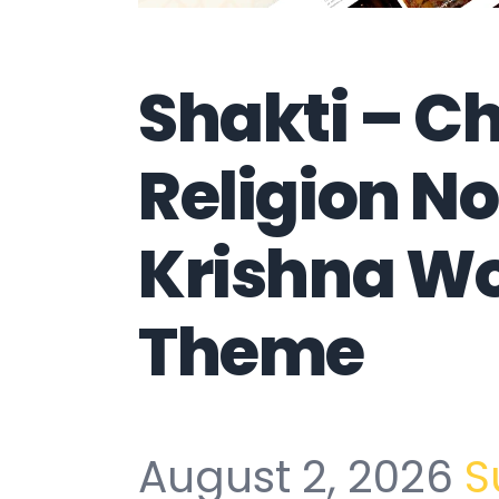
giriş
alobet
alobet
giriş
hiltonbet
hiltonbet
giriş
imajbet
imajbet
Shakti – C
giriş
kulisbet
kulisbet
giriş
jokerbet
giriş
pulibet
Religion No
giriş
pulibet
giriş
pusulabet
giriş
pusulabet
Krishna W
giriş
Cratosroyalbet
giriş
Cratosroyalbet
Theme
giriş
Grandpashabet
giriş
Grandpashabet
giriş
biabet
giriş
betplay
giriş
jasminbet
August 2, 2026
S
giriş
Festwin
Festwin
giriş
Restbet
Restbet