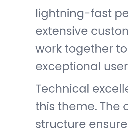
giriş
Betzula
Betzula
lightning-fast 
giriş
meybet
meybet
giriş
Atlasbet
Atlasbet
extensive custom
giriş
betnis
giriş
jokerbet
giriş
millibahis
work together to
giriş
jasminbet
giriş
pulibet
exceptional user
giriş
pulibet
giriş
holiganbet
giriş
pusulabet
Technical excelle
giriş
cratosroyalbet
giriş
dedebet
giriş
betplay
betplay
this theme. The
giriş
Festwin
giriş
jasminbet
structure ensu
giriş
biabet
giriş
Grandpashabet